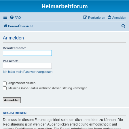
Heimarbeitforum
FAQ
Registrieren
Anmelden
S
Foren-Übersicht
u
Anmelden
c
h
Benutzername:
e
Passwort:
Ich habe mein Passwort vergessen
Angemeldet bleiben
Meinen Online-Status während dieser Sitzung verbergen
REGISTRIEREN
Du musst in diesem Forum registriert sein, um dich anmelden zu können. Die
Registrierung ist in wenigen Augenblicken erledigt und ermöglicht dir, auf
weitere Funktionen zuzugreifen. Die Board-Administration kann registrierten