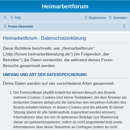
Heimarbeitforum
FAQ
Registrieren
Anmelden
S
Foren-Übersicht
u
Heimarbeitforum - Datenschutzerklärung
c
h
Diese Richtlinie beschreibt, wie „Heimarbeitforum“
(„http://forum.heimarbeitberatung.de“) (im Folgenden „der
e
Betreiber“) die Daten verwendet, die während deines Foren-
Besuchs gesammelt werden.
UMFANG UND ART DER DATENSPEICHERUNG
Deine Daten werden auf vier verschiedene Arten gesammelt:
Die Forensoftware phpBB erstellt bei deinem Besuch des Boards
mehrere Cookies. Cookies sind kleine Textdateien, die dein Browser als
temporäre Dateien ablegt und die zwischen den einzelnen Aufrufen des
Boards erhalten bleiben. In diesen Cookies sind die aktuelle ID deiner
Sitzung (damit dir alle Seitenaufrufe zugeordnet werden können),
Informationen über die von dir gelesenen Beiträge (zur Markierung
dieser als gelesen/ungelesen; sofern du nicht angemeldet bist) sowie
Informationen über deine Teilnahme an Umfragen (sofern du nicht