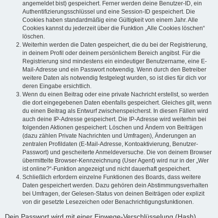
angemeldet bist) gespeichert. Ferner werden deine Benutzer-ID, ein
Authentifizierungsschlüssel und eine Session-ID gespeichert. Die
Cookies haben standardmäßig eine Gültigkeit von einem Jahr. Alle
Cookies kannst du jederzeit über die Funktion „Alle Cookies löschen“
löschen.
Weiterhin werden die Daten gespeichert, die du bei der Registrierung,
in deinem Profil oder deinem persönlichem Bereich angibst. Für die
Registrierung sind mindestens ein eindeutiger Benutzername, eine E-
Mail-Adresse und ein Passwort notwendig. Wenn durch den Betreiber
weitere Daten als notwendig festgelegt wurden, so ist dies für dich vor
deren Eingabe ersichtlich.
Wenn du einen Beitrag oder eine private Nachricht erstellst, so werden
die dort eingegebenen Daten ebenfalls gespeichert. Gleiches gilt, wenn
du einen Beitrag als Entwurf zwischenspeicherst. In diesen Fällen wird
auch deine IP-Adresse gespeichert. Die IP-Adresse wird weiterhin bei
folgenden Aktionen gespeichert: Löschen und Ändern von Beiträgen
(dazu zählen Private Nachrichten und Umfragen), Änderungen an
zentralen Profildaten (E-Mail-Adresse, Kontoaktivierung, Benutzer-
Passwort) und gescheiterte Anmeldeversuche. Die von deinem Browser
übermittelte Browser-Kennzeichnung (User Agent) wird nur in der „Wer
ist online?“-Funktion angezeigt und nicht dauerhaft gespeichert.
Schließlich erfordern einzelne Funktionen des Boards, dass weitere
Daten gespeichert werden. Dazu gehören dein Abstimmungsverhalten
bei Umfragen, der Gelesen-Status von deinen Beiträgen oder explizit
von dir gesetzte Lesezeichen oder Benachrichtigungsfunktionen.
Dein Passwort wird mit einer Einwege-Verschlüsselung (Hash)