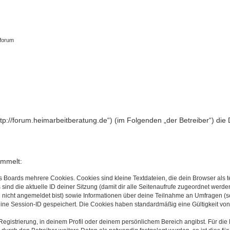
tforum
„http://forum.heimarbeitberatung.de“) (im Folgenden „der Betreiber“) 
ammelt:
s Boards mehrere Cookies. Cookies sind kleine Textdateien, die dein Browser als
 sind die aktuelle ID deiner Sitzung (damit dir alle Seitenaufrufe zugeordnet werd
u nicht angemeldet bist) sowie Informationen über deine Teilnahme an Umfragen (s
eine Session-ID gespeichert. Die Cookies haben standardmäßig eine Gültigkeit von 
Registrierung, in deinem Profil oder deinem persönlichem Bereich angibst. Für di