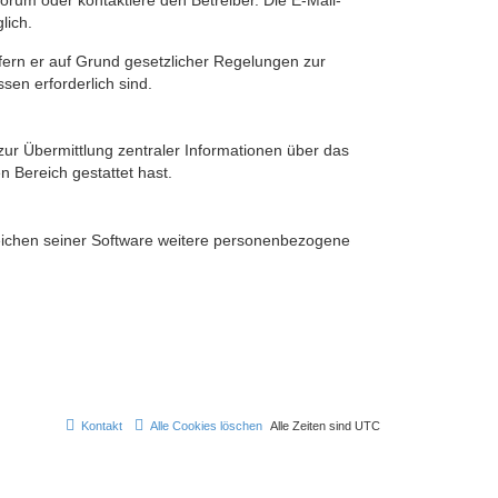
rum oder kontaktiere den Betreiber. Die E-Mail-
lich.
ofern er auf Grund gesetzlicher Regelungen zur
sen erforderlich sind.
zur Übermittlung zentraler Informationen über das
n Bereich gestattet hast.
reichen seiner Software weitere personenbezogene
Kontakt
Alle Cookies löschen
Alle Zeiten sind
UTC