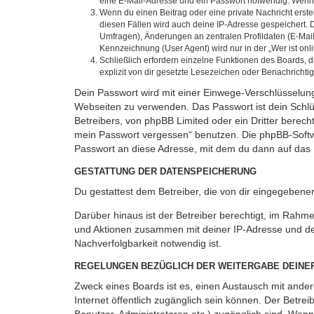
eine E-Mail-Adresse und ein Passwort notwendig. Wenn du
Wenn du einen Beitrag oder eine private Nachricht erste
diesen Fällen wird auch deine IP-Adresse gespeichert. 
Umfragen), Änderungen an zentralen Profildaten (E-Mai
Kennzeichnung (User Agent) wird nur in der „Wer ist onl
Schließlich erfordern einzelne Funktionen des Boards,
explizit von dir gesetzte Lesezeichen oder Benachrichti
Dein Passwort wird mit einer Einwege-Verschlüsselung 
Webseiten zu verwenden. Das Passwort ist dein Schlü
Betreibers, von phpBB Limited oder ein Dritter berec
mein Passwort vergessen“ benutzen. Die phpBB-Softw
Passwort an diese Adresse, mit dem du dann auf das 
GESTATTUNG DER DATENSPEICHERUNG
Du gestattest dem Betreiber, die von dir eingegeben
Darüber hinaus ist der Betreiber berechtigt, im Rahm
und Aktionen zusammen mit deiner IP-Adresse und de
Nachverfolgbarkeit notwendig ist.
REGELUNGEN BEZÜGLICH DER WEITERGABE DEINE
Zweck eines Boards ist es, einen Austausch mit andere
Internet öffentlich zugänglich sein können. Der Betrei