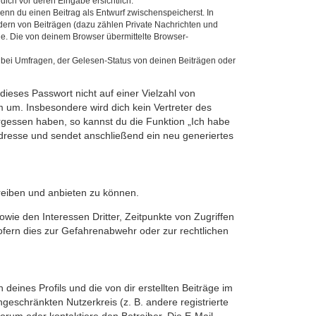
dich vor deren Eingabe ersichtlich.
wenn du einen Beitrag als Entwurf zwischenspeicherst. In
dern von Beiträgen (dazu zählen Private Nachrichten und
e. Die von deinem Browser übermittelte Browser-
 bei Umfragen, der Gelesen-Status von deinen Beiträgen oder
dieses Passwort nicht auf einer Vielzahl von
 um. Insbesondere wird dich kein Vertreter des
ergessen haben, so kannst du die Funktion „Ich habe
resse und sendet anschließend ein neu generiertes
reiben und anbieten zu können.
ie den Interessen Dritter, Zeitpunkte von Zugriffen
fern dies zur Gefahrenabwehr oder zur rechtlichen
eines Profils und die von dir erstellten Beiträge im
ngeschränkten Nutzerkreis (z. B. andere registrierte