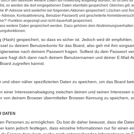
rch den Betreiber weitere Daten als notwendig festgelegt wurden, so ist dies für 
llst, so werden die dort eingegebenen Daten ebenfalls gespeichert. Gleiches gilt, 
Die IP-Adresse wird weiterhin bei folgenden Aktionen gespeichert: Löschen und Än
l-Adresse, Kontoaktivierung, Benutzer-Passwort) und gescheiterte Anmeldeversuch
ine?“-Funktion angezeigt und nicht dauerhaft gespeichert.
 dass weitere Daten gespeichert werden. Dazu gehören dein Abstimmungsverhalten
gungsfunktionen.
(Hash) gespeichert, so dass es sicher ist. Jedoch wird dir empfohlen, 
ssel zu deinem Benutzerkonto für das Board, also geh mit ihm sorgsam
htigterweise nach deinem Passwort fragen. Solltest du dein Passwort v
are fragt dich dann nach deinem Benutzernamen und deiner E-Mail-Ad
Board zugreifen kannst.
en und oben näher spezifizierten Daten zu speichern, um das Board bet
en einer Interessenabwägung zwischen deinen und seinen Interessen sow
r von deinem Browser übermittelter Browser-Kennung zu speichern, so
R DATEN
n Personen zu ermöglichen. Du bist dir daher bewusst, dass die Daten d
ber kann jedoch festlegen, dass einzelne Informationen nur für einen ei