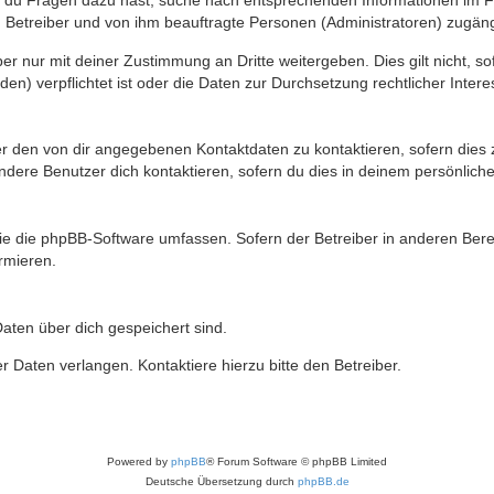
n du Fragen dazu hast, suche nach entsprechenden Informationen im Fo
n Betreiber und von ihm beauftragte Personen (Administratoren) zugäng
r nur mit deiner Zustimmung an Dritte weitergeben. Dies gilt nicht, s
n) verpflichtet ist oder die Daten zur Durchsetzung rechtlicher Interes
er den von dir angegebenen Kontaktdaten zu kontaktieren, sofern dies 
andere Benutzer dich kontaktieren, sofern du dies in deinem persönliche
, die die phpBB-Software umfassen. Sofern der Betreiber in anderen Be
ormieren.
 Daten über dich gespeichert sind.
 Daten verlangen. Kontaktiere hierzu bitte den Betreiber.
Powered by
phpBB
® Forum Software © phpBB Limited
Deutsche Übersetzung durch
phpBB.de