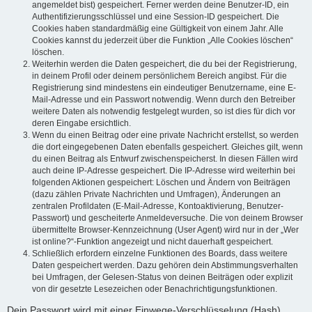
angemeldet bist) gespeichert. Ferner werden deine Benutzer-ID, ein
Authentifizierungsschlüssel und eine Session-ID gespeichert. Die
Cookies haben standardmäßig eine Gültigkeit von einem Jahr. Alle
Cookies kannst du jederzeit über die Funktion „Alle Cookies löschen“
löschen.
Weiterhin werden die Daten gespeichert, die du bei der Registrierung,
in deinem Profil oder deinem persönlichem Bereich angibst. Für die
Registrierung sind mindestens ein eindeutiger Benutzername, eine E-
Mail-Adresse und ein Passwort notwendig. Wenn durch den Betreiber
weitere Daten als notwendig festgelegt wurden, so ist dies für dich vor
deren Eingabe ersichtlich.
Wenn du einen Beitrag oder eine private Nachricht erstellst, so werden
die dort eingegebenen Daten ebenfalls gespeichert. Gleiches gilt, wenn
du einen Beitrag als Entwurf zwischenspeicherst. In diesen Fällen wird
auch deine IP-Adresse gespeichert. Die IP-Adresse wird weiterhin bei
folgenden Aktionen gespeichert: Löschen und Ändern von Beiträgen
(dazu zählen Private Nachrichten und Umfragen), Änderungen an
zentralen Profildaten (E-Mail-Adresse, Kontoaktivierung, Benutzer-
Passwort) und gescheiterte Anmeldeversuche. Die von deinem Browser
übermittelte Browser-Kennzeichnung (User Agent) wird nur in der „Wer
ist online?“-Funktion angezeigt und nicht dauerhaft gespeichert.
Schließlich erfordern einzelne Funktionen des Boards, dass weitere
Daten gespeichert werden. Dazu gehören dein Abstimmungsverhalten
bei Umfragen, der Gelesen-Status von deinen Beiträgen oder explizit
von dir gesetzte Lesezeichen oder Benachrichtigungsfunktionen.
Dein Passwort wird mit einer Einwege-Verschlüsselung (Hash)