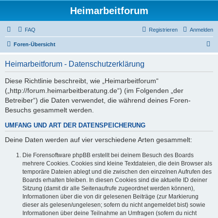
Heimarbeitforum
FAQ
Registrieren
Anmelden
S
Foren-Übersicht
u
Heimarbeitforum - Datenschutzerklärung
c
h
Diese Richtlinie beschreibt, wie „Heimarbeitforum“
(„http://forum.heimarbeitberatung.de“) (im Folgenden „der
e
Betreiber“) die Daten verwendet, die während deines Foren-
Besuchs gesammelt werden.
UMFANG UND ART DER DATENSPEICHERUNG
Deine Daten werden auf vier verschiedene Arten gesammelt:
Die Forensoftware phpBB erstellt bei deinem Besuch des Boards
mehrere Cookies. Cookies sind kleine Textdateien, die dein Browser als
temporäre Dateien ablegt und die zwischen den einzelnen Aufrufen des
Boards erhalten bleiben. In diesen Cookies sind die aktuelle ID deiner
Sitzung (damit dir alle Seitenaufrufe zugeordnet werden können),
Informationen über die von dir gelesenen Beiträge (zur Markierung
dieser als gelesen/ungelesen; sofern du nicht angemeldet bist) sowie
Informationen über deine Teilnahme an Umfragen (sofern du nicht