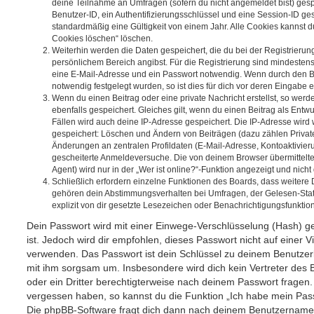
deine Teilnahme an Umfragen (sofern du nicht angemeldet bist) ges
Benutzer-ID, ein Authentifizierungsschlüssel und eine Session-ID g
standardmäßig eine Gültigkeit von einem Jahr. Alle Cookies kannst du
Cookies löschen“ löschen.
Weiterhin werden die Daten gespeichert, die du bei der Registrierun
persönlichem Bereich angibst. Für die Registrierung sind mindesten
eine E-Mail-Adresse und ein Passwort notwendig. Wenn durch den Be
notwendig festgelegt wurden, so ist dies für dich vor deren Eingabe er
Wenn du einen Beitrag oder eine private Nachricht erstellst, so wer
ebenfalls gespeichert. Gleiches gilt, wenn du einen Beitrag als Entw
Fällen wird auch deine IP-Adresse gespeichert. Die IP-Adresse wird 
gespeichert: Löschen und Ändern von Beiträgen (dazu zählen Privat
Änderungen an zentralen Profildaten (E-Mail-Adresse, Kontoaktivier
gescheiterte Anmeldeversuche. Die von deinem Browser übermittel
Agent) wird nur in der „Wer ist online?“-Funktion angezeigt und nicht
Schließlich erfordern einzelne Funktionen des Boards, dass weitere
gehören dein Abstimmungsverhalten bei Umfragen, der Gelesen-Stat
explizit von dir gesetzte Lesezeichen oder Benachrichtigungsfunktio
Dein Passwort wird mit einer Einwege-Verschlüsselung (Hash) ge
ist. Jedoch wird dir empfohlen, dieses Passwort nicht auf einer 
verwenden. Das Passwort ist dein Schlüssel zu deinem Benutzer
mit ihm sorgsam um. Insbesondere wird dich kein Vertreter des 
oder ein Dritter berechtigterweise nach deinem Passwort fragen.
vergessen haben, so kannst du die Funktion „Ich habe mein Pas
Die phpBB-Software fragt dich dann nach deinem Benutzername