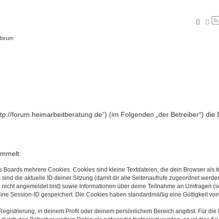
Suche
Erw
tforum
„http://forum.heimarbeitberatung.de“) (im Folgenden „der Betreiber“) 
ammelt:
s Boards mehrere Cookies. Cookies sind kleine Textdateien, die dein Browser als
 sind die aktuelle ID deiner Sitzung (damit dir alle Seitenaufrufe zugeordnet werd
u nicht angemeldet bist) sowie Informationen über deine Teilnahme an Umfragen (s
eine Session-ID gespeichert. Die Cookies haben standardmäßig eine Gültigkeit von 
Registrierung, in deinem Profil oder deinem persönlichem Bereich angibst. Für di