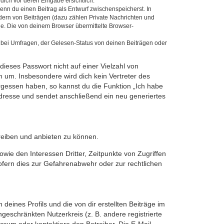
dich vor deren Eingabe ersichtlich.
wenn du einen Beitrag als Entwurf zwischenspeicherst. In
dern von Beiträgen (dazu zählen Private Nachrichten und
e. Die von deinem Browser übermittelte Browser-
 bei Umfragen, der Gelesen-Status von deinen Beiträgen oder
dieses Passwort nicht auf einer Vielzahl von
 um. Insbesondere wird dich kein Vertreter des
ergessen haben, so kannst du die Funktion „Ich habe
resse und sendet anschließend ein neu generiertes
reiben und anbieten zu können.
ie den Interessen Dritter, Zeitpunkte von Zugriffen
fern dies zur Gefahrenabwehr oder zur rechtlichen
eines Profils und die von dir erstellten Beiträge im
ngeschränkten Nutzerkreis (z. B. andere registrierte