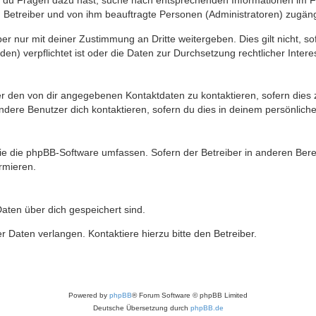
n du Fragen dazu hast, suche nach entsprechenden Informationen im Fo
n Betreiber und von ihm beauftragte Personen (Administratoren) zugäng
r nur mit deiner Zustimmung an Dritte weitergeben. Dies gilt nicht, s
n) verpflichtet ist oder die Daten zur Durchsetzung rechtlicher Interes
er den von dir angegebenen Kontaktdaten zu kontaktieren, sofern dies 
andere Benutzer dich kontaktieren, sofern du dies in deinem persönliche
, die die phpBB-Software umfassen. Sofern der Betreiber in anderen Be
ormieren.
 Daten über dich gespeichert sind.
 Daten verlangen. Kontaktiere hierzu bitte den Betreiber.
Powered by
phpBB
® Forum Software © phpBB Limited
Deutsche Übersetzung durch
phpBB.de