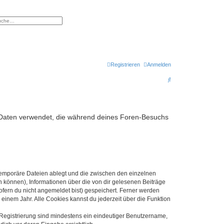
eiterte Suche
Registrieren
Anmelden
S
u
c
h
die Daten verwendet, die während deines Foren-Besuchs
e
 temporäre Dateien ablegt und die zwischen den einzelnen
en können), Informationen über die von dir gelesenen Beiträge
ofern du nicht angemeldet bist) gespeichert. Ferner werden
einem Jahr. Alle Cookies kannst du jederzeit über die Funktion
e Registrierung sind mindestens ein eindeutiger Benutzername,