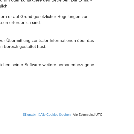
rum oder kontaktiere den Betreiber. Die E-Mail-
lich.
ofern er auf Grund gesetzlicher Regelungen zur
sen erforderlich sind.
zur Übermittlung zentraler Informationen über das
n Bereich gestattet hast.
reichen seiner Software weitere personenbezogene
Kontakt
Alle Cookies löschen
Alle Zeiten sind
UTC