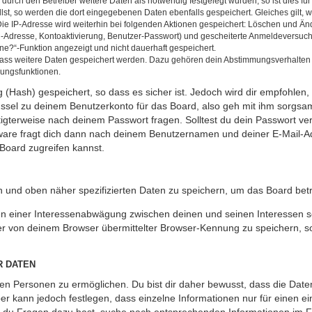
rch den Betreiber weitere Daten als notwendig festgelegt wurden, so ist dies für 
llst, so werden die dort eingegebenen Daten ebenfalls gespeichert. Gleiches gilt, 
Die IP-Adresse wird weiterhin bei folgenden Aktionen gespeichert: Löschen und Än
l-Adresse, Kontoaktivierung, Benutzer-Passwort) und gescheiterte Anmeldeversuch
ine?“-Funktion angezeigt und nicht dauerhaft gespeichert.
 dass weitere Daten gespeichert werden. Dazu gehören dein Abstimmungsverhalten
gungsfunktionen.
(Hash) gespeichert, so dass es sicher ist. Jedoch wird dir empfohlen, 
ssel zu deinem Benutzerkonto für das Board, also geh mit ihm sorgsam
htigterweise nach deinem Passwort fragen. Solltest du dein Passwort v
are fragt dich dann nach deinem Benutzernamen und deiner E-Mail-Ad
Board zugreifen kannst.
en und oben näher spezifizierten Daten zu speichern, um das Board bet
en einer Interessenabwägung zwischen deinen und seinen Interessen sow
r von deinem Browser übermittelter Browser-Kennung zu speichern, so
R DATEN
n Personen zu ermöglichen. Du bist dir daher bewusst, dass die Daten d
ber kann jedoch festlegen, dass einzelne Informationen nur für einen ei