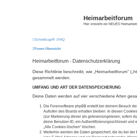
Heimarbeitforum
Hier entsteht ein NEUES Heimarbei
Schnellzugriff
FAQ
Foren-Übersicht
Heimarbeitforum - Datenschutzerklärung
Diese Richtlinie beschreibt, wie „Heimarbeitforum“ (
gesammelt werden.
UMFANG UND ART DER DATENSPEICHERUNG
Deine Daten werden auf vier verschiedene Arten ges
Die Forensoftware phpBB erstellt bei deinem Besuch de
Aufrufen des Boards erhalten bleiben. In diesen Cookies
(zur Markierung dieser als gelesen/ungelesen; sofern d
deine Benutzer-ID, ein Authentifizierungsschlüssel und 
„Alle Cookies löschen“ löschen.
Weiterhin werden die Daten gespeichert, die du bei der 