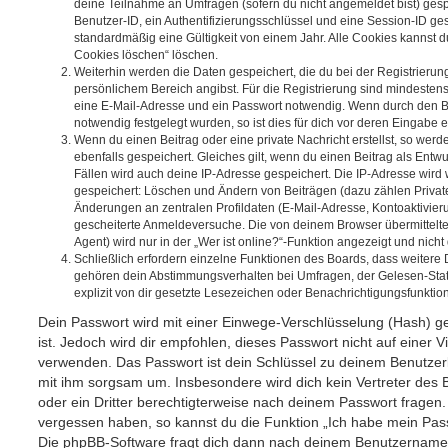
deine Teilnahme an Umfragen (sofern du nicht angemeldet bist) ges
Benutzer-ID, ein Authentifizierungsschlüssel und eine Session-ID g
standardmäßig eine Gültigkeit von einem Jahr. Alle Cookies kannst du
Cookies löschen“ löschen.
Weiterhin werden die Daten gespeichert, die du bei der Registrierun
persönlichem Bereich angibst. Für die Registrierung sind mindesten
eine E-Mail-Adresse und ein Passwort notwendig. Wenn durch den Be
notwendig festgelegt wurden, so ist dies für dich vor deren Eingabe er
Wenn du einen Beitrag oder eine private Nachricht erstellst, so wer
ebenfalls gespeichert. Gleiches gilt, wenn du einen Beitrag als Entw
Fällen wird auch deine IP-Adresse gespeichert. Die IP-Adresse wird 
gespeichert: Löschen und Ändern von Beiträgen (dazu zählen Privat
Änderungen an zentralen Profildaten (E-Mail-Adresse, Kontoaktivier
gescheiterte Anmeldeversuche. Die von deinem Browser übermittel
Agent) wird nur in der „Wer ist online?“-Funktion angezeigt und nicht
Schließlich erfordern einzelne Funktionen des Boards, dass weitere
gehören dein Abstimmungsverhalten bei Umfragen, der Gelesen-Stat
explizit von dir gesetzte Lesezeichen oder Benachrichtigungsfunktio
Dein Passwort wird mit einer Einwege-Verschlüsselung (Hash) ge
ist. Jedoch wird dir empfohlen, dieses Passwort nicht auf einer 
verwenden. Das Passwort ist dein Schlüssel zu deinem Benutzer
mit ihm sorgsam um. Insbesondere wird dich kein Vertreter des 
oder ein Dritter berechtigterweise nach deinem Passwort fragen.
vergessen haben, so kannst du die Funktion „Ich habe mein Pas
Die phpBB-Software fragt dich dann nach deinem Benutzername