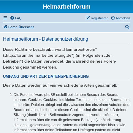
Heimarbeitforum
FAQ
Registrieren
Anmelden
S
Foren-Übersicht
u
Heimarbeitforum - Datenschutzerklärung
c
h
Diese Richtlinie beschreibt, wie „Heimarbeitforum“
(„http://forum.heimarbeitberatung.de“) (im Folgenden „der
e
Betreiber“) die Daten verwendet, die während deines Foren-
Besuchs gesammelt werden.
UMFANG UND ART DER DATENSPEICHERUNG
Deine Daten werden auf vier verschiedene Arten gesammelt:
Die Forensoftware phpBB erstellt bei deinem Besuch des Boards
mehrere Cookies. Cookies sind kleine Textdateien, die dein Browser als
temporäre Dateien ablegt und die zwischen den einzelnen Aufrufen des
Boards erhalten bleiben. In diesen Cookies sind die aktuelle ID deiner
Sitzung (damit dir alle Seitenaufrufe zugeordnet werden können),
Informationen über die von dir gelesenen Beiträge (zur Markierung
dieser als gelesen/ungelesen; sofern du nicht angemeldet bist) sowie
Informationen über deine Teilnahme an Umfragen (sofern du nicht