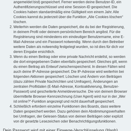
angemeldet bist) gespeichert. Ferner werden deine Benutzer-ID, ein
Authentifizierungsschlüssel und eine Session-ID gespeichert. Die
Cookies haben standardmäßig eine Gültigkeit von einem Jahr. Alle
Cookies kannst du jederzeit über die Funktion „Alle Cookies löschen“
löschen.
Weiterhin werden die Daten gespeichert, die du bei der Registrierung,
in deinem Profil oder deinem persönlichem Bereich angibst. Für die
Registrierung sind mindestens ein eindeutiger Benutzername, eine E-
Mail-Adresse und ein Passwort notwendig. Wenn durch den Betreiber
weitere Daten als notwendig festgelegt wurden, so ist dies für dich vor
deren Eingabe ersichtlich.
Wenn du einen Beitrag oder eine private Nachricht erstellst, so werden
die dort eingegebenen Daten ebenfalls gespeichert. Gleiches gilt, wenn
du einen Beitrag als Entwurf zwischenspeicherst. In diesen Fällen wird
auch deine IP-Adresse gespeichert. Die IP-Adresse wird weiterhin bei
folgenden Aktionen gespeichert: Löschen und Ändern von Beiträgen
(dazu zählen Private Nachrichten und Umfragen), Änderungen an
zentralen Profildaten (E-Mail-Adresse, Kontoaktivierung, Benutzer-
Passwort) und gescheiterte Anmeldeversuche. Die von deinem Browser
übermittelte Browser-Kennzeichnung (User Agent) wird nur in der „Wer
ist online?“-Funktion angezeigt und nicht dauerhaft gespeichert.
Schließlich erfordern einzelne Funktionen des Boards, dass weitere
Daten gespeichert werden. Dazu gehören dein Abstimmungsverhalten
bei Umfragen, der Gelesen-Status von deinen Beiträgen oder explizit
von dir gesetzte Lesezeichen oder Benachrichtigungsfunktionen.
Dein Passwort wird mit einer Einwege-Verschlüsselung (Hash)