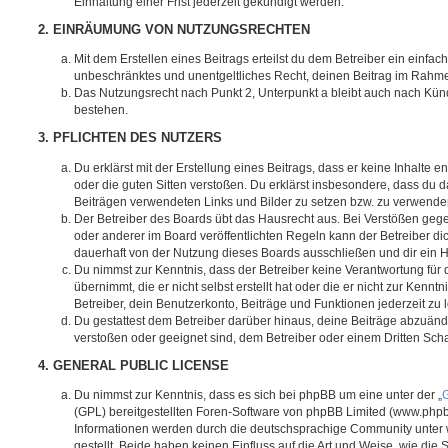
Einhaltung einer Frist jederzeit gekündigt werden.
2. EINRÄUMUNG VON NUTZUNGSRECHTEN
Mit dem Erstellen eines Beitrags erteilst du dem Betreiber ein einfach
unbeschränktes und unentgeltliches Recht, deinen Beitrag im Rahm
Das Nutzungsrecht nach Punkt 2, Unterpunkt a bleibt auch nach Kü
bestehen.
3. PFLICHTEN DES NUTZERS
Du erklärst mit der Erstellung eines Beitrags, dass er keine Inhalte e
oder die guten Sitten verstoßen. Du erklärst insbesondere, dass du da
Beiträgen verwendeten Links und Bilder zu setzen bzw. zu verwende
Der Betreiber des Boards übt das Hausrecht aus. Bei Verstößen g
oder anderer im Board veröffentlichten Regeln kann der Betreiber 
dauerhaft von der Nutzung dieses Boards ausschließen und dir ein H
Du nimmst zur Kenntnis, dass der Betreiber keine Verantwortung für d
übernimmt, die er nicht selbst erstellt hat oder die er nicht zur Ken
Betreiber, dein Benutzerkonto, Beiträge und Funktionen jederzeit zu 
Du gestattest dem Betreiber darüber hinaus, deine Beiträge abzuände
verstoßen oder geeignet sind, dem Betreiber oder einem Dritten Sc
4. GENERAL PUBLIC LICENSE
Du nimmst zur Kenntnis, dass es sich bei phpBB um eine unter der „
G
(GPL) bereitgestellten Foren-Software von phpBB Limited (www.php
Informationen werden durch die deutschsprachige Community unter
gestellt. Beide haben keinen Einfluss auf die Art und Weise, wie die