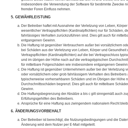
insbesondere die Verwendung der Software für bestimmte Zwecke nic
fremder Foren Einfluss nehmen.
5. GEWÄHRLEISTUNG
Der Betreiber haftet mit Ausnahme der Verletzung von Leben, Körpe
wesentlicher Vertragspflichten (Kardinalpflichten) nur für Schäden, di
fahrlässiges Verhalten zurückzuführen sind. Dies gilt auch für mitt
entgangenen Gewinn.
Die Haftung ist gegenüber Verbrauchern außer bei vorsätzlichem ode
bei Schäden aus der Verletzung von Leben, Körper und Gesundheit u
Vertragspflichten (Kardinalpflichten) auf die bei Vertragsschluss t
und im übrigen der Höhe nach auf die vertragstypischen Durchschnit
für mittelbare Folgeschäden wie insbesondere entgangenen Gewinn
Die Haftung ist gegenüber Unternehmern außer bei der Verletzung 
oder vorsätzlichem oder grob fahrlässigem Verhalten des Betreibers 
typischerweise vorhersehbaren Schäden und im Übrigen der Höhe na
Durchschnittsschäden begrenzt. Dies gilt auch für mittelbare Schä
Gewinn.
Die Haftungsbegrenzung der Absätze a bis c gilt sinngemäß auch zug
Erfüllungsgehilfen des Betreibers.
Ansprüche für eine Haftung aus zwingendem nationalem Recht bleib
6. ÄNDERUNGSVORBEHALT
Der Betreiber ist berechtigt, die Nutzungsbedingungen und die Date
Änderung wird dem Nutzer per E-Mail mitgeteilt.