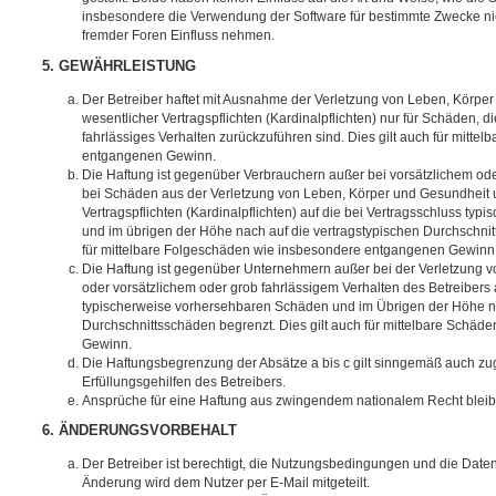
insbesondere die Verwendung der Software für bestimmte Zwecke nic
fremder Foren Einfluss nehmen.
5. GEWÄHRLEISTUNG
Der Betreiber haftet mit Ausnahme der Verletzung von Leben, Körpe
wesentlicher Vertragspflichten (Kardinalpflichten) nur für Schäden, di
fahrlässiges Verhalten zurückzuführen sind. Dies gilt auch für mitt
entgangenen Gewinn.
Die Haftung ist gegenüber Verbrauchern außer bei vorsätzlichem ode
bei Schäden aus der Verletzung von Leben, Körper und Gesundheit u
Vertragspflichten (Kardinalpflichten) auf die bei Vertragsschluss t
und im übrigen der Höhe nach auf die vertragstypischen Durchschnit
für mittelbare Folgeschäden wie insbesondere entgangenen Gewinn
Die Haftung ist gegenüber Unternehmern außer bei der Verletzung 
oder vorsätzlichem oder grob fahrlässigem Verhalten des Betreibers 
typischerweise vorhersehbaren Schäden und im Übrigen der Höhe na
Durchschnittsschäden begrenzt. Dies gilt auch für mittelbare Schä
Gewinn.
Die Haftungsbegrenzung der Absätze a bis c gilt sinngemäß auch zug
Erfüllungsgehilfen des Betreibers.
Ansprüche für eine Haftung aus zwingendem nationalem Recht bleib
6. ÄNDERUNGSVORBEHALT
Der Betreiber ist berechtigt, die Nutzungsbedingungen und die Date
Änderung wird dem Nutzer per E-Mail mitgeteilt.