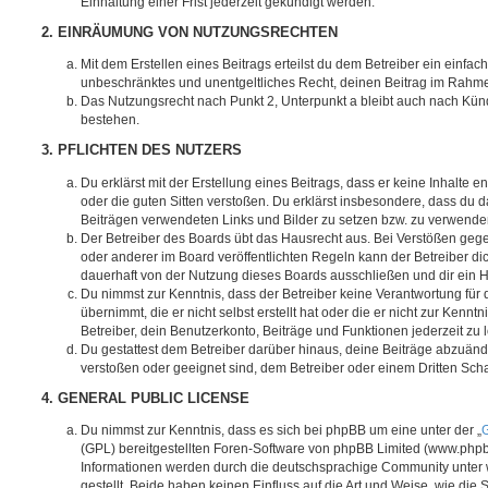
Einhaltung einer Frist jederzeit gekündigt werden.
2. EINRÄUMUNG VON NUTZUNGSRECHTEN
Mit dem Erstellen eines Beitrags erteilst du dem Betreiber ein einfach
unbeschränktes und unentgeltliches Recht, deinen Beitrag im Rahm
Das Nutzungsrecht nach Punkt 2, Unterpunkt a bleibt auch nach Kü
bestehen.
3. PFLICHTEN DES NUTZERS
Du erklärst mit der Erstellung eines Beitrags, dass er keine Inhalte e
oder die guten Sitten verstoßen. Du erklärst insbesondere, dass du da
Beiträgen verwendeten Links und Bilder zu setzen bzw. zu verwende
Der Betreiber des Boards übt das Hausrecht aus. Bei Verstößen g
oder anderer im Board veröffentlichten Regeln kann der Betreiber 
dauerhaft von der Nutzung dieses Boards ausschließen und dir ein H
Du nimmst zur Kenntnis, dass der Betreiber keine Verantwortung für d
übernimmt, die er nicht selbst erstellt hat oder die er nicht zur Ken
Betreiber, dein Benutzerkonto, Beiträge und Funktionen jederzeit zu 
Du gestattest dem Betreiber darüber hinaus, deine Beiträge abzuände
verstoßen oder geeignet sind, dem Betreiber oder einem Dritten Sc
4. GENERAL PUBLIC LICENSE
Du nimmst zur Kenntnis, dass es sich bei phpBB um eine unter der „
G
(GPL) bereitgestellten Foren-Software von phpBB Limited (www.php
Informationen werden durch die deutschsprachige Community unter
gestellt. Beide haben keinen Einfluss auf die Art und Weise, wie die