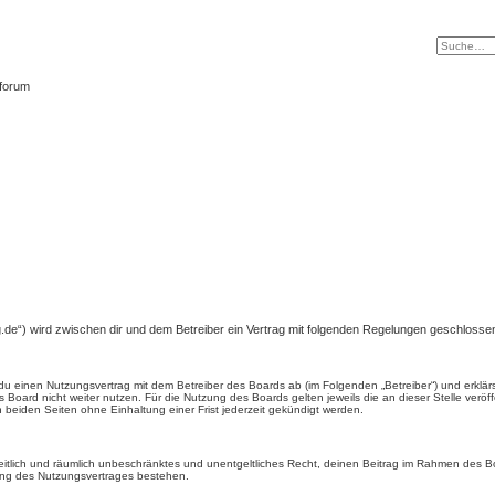
tforum
ng.de“) wird zwischen dir und dem Betreiber ein Vertrag mit folgenden Regelungen geschlosse
t du einen Nutzungsvertrag mit dem Betreiber des Boards ab (im Folgenden „Betreiber“) und erkl
 Board nicht weiter nutzen. Für die Nutzung des Boards gelten jeweils die an dieser Stelle veröf
beiden Seiten ohne Einhaltung einer Frist jederzeit gekündigt werden.
, zeitlich und räumlich unbeschränktes und unentgeltliches Recht, deinen Beitrag im Rahmen des 
ung des Nutzungsvertrages bestehen.