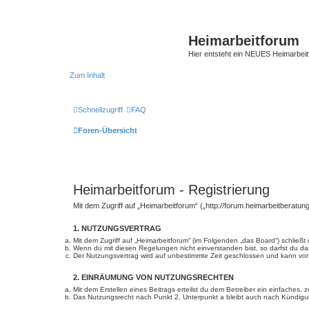
Heimarbeitforum
Hier entsteht ein NEUES Heimarbei
Zum Inhalt
Schnellzugriff
FAQ
Foren-Übersicht
Heimarbeitforum - Registrierung
Mit dem Zugriff auf „Heimarbeitforum“ („http://forum.heimarbeitberatu
1. NUTZUNGSVERTRAG
Mit dem Zugriff auf „Heimarbeitforum“ (im Folgenden „das Board“) schließ
Wenn du mit diesen Regelungen nicht einverstanden bist, so darfst du das
Der Nutzungsvertrag wird auf unbestimmte Zeit geschlossen und kann von 
2. EINRÄUMUNG VON NUTZUNGSRECHTEN
Mit dem Erstellen eines Beitrags erteilst du dem Betreiber ein einfaches
Das Nutzungsrecht nach Punkt 2, Unterpunkt a bleibt auch nach Kündig