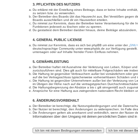
3. PFLICHTEN DES NUTZERS
Du erklärst mit der Erstellung eines Beitrags, dass er keine Inhalte enth
zu setzen bzw. zu verwenden.
Der Betreiber des Boards übt das Hausrecht aus. Bei Verstößen gegen d
Boards ausschließen und dir ein Hausverbot erteilen.
Du nimmst zur Kenntnis, dass der Betreiber keine Verantwortung für die In
Funktionen jederzeit zu löschen oder zu sperren.
Du gestattest dem Betreiber darüber hinaus, deine Beiträge abzuändern,
4. GENERAL PUBLIC LICENSE
Du nimmst zur Kenntnis, dass es sich bei phpBB um eine unter der „
GNU G
deutschsprachige Community unter www.phpbb.de zur Verfügung gestellt. 
untersagen oder auf Inhalte fremder Foren Einfluss nehmen.
5. GEWÄHRLEISTUNG
Der Betreiber haftet mit Ausnahme der Verletzung von Leben, Körper und Ge
zurückzuführen sind. Dies gilt auch für mittelbare Folgeschäden wie in
Die Haftung ist gegenüber Verbrauchern außer bei vorsätzlichem oder gro
auf die bei Vertragsschluss typischerweise vorhersehbaren Schäden und 
Die Haftung ist gegenüber Unternehmern außer bei der Verletzung von Le
im Übrigen der Höhe nach auf die vertragstypischen Durchschnittsschäde
Die Haftungsbegrenzung der Absätze a bis c gilt sinngemäß auch zugunste
Ansprüche für eine Haftung aus zwingendem nationalem Recht bleiben un
6. ÄNDERUNGSVORBEHALT
Der Betreiber ist berechtigt, die Nutzungsbedingungen und die Datenschut
Der Nutzer ist berechtigt, den Änderungen zu widersprechen. Im Falle des
Die Änderungen gelten als anerkannt und verbindlich, wenn der Nutzer 
Informationen über den Umgang mit deinen persönlichen Daten sind in