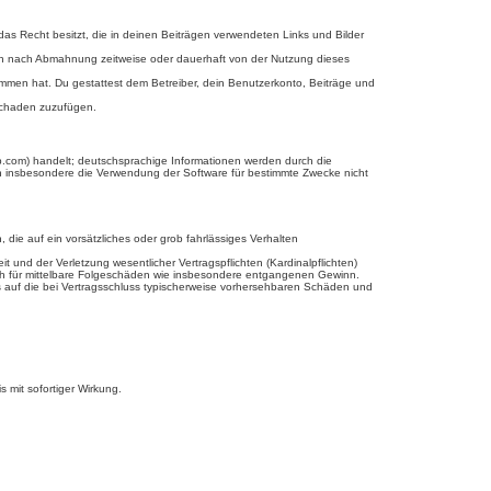
 das Recht besitzt, die in deinen Beiträgen verwendeten Links und Bilder
ich nach Abmahnung zeitweise oder dauerhaft von der Nutzung dieses
enommen hat. Du gestattest dem Betreiber, dein Benutzerkonto, Beiträge und
 Schaden zuzufügen.
b.com) handelt; deutschsprachige Informationen werden durch die
en insbesondere die Verwendung der Software für bestimmte Zwecke nicht
 die auf ein vorsätzliches oder grob fahrlässiges Verhalten
und der Verletzung wesentlicher Vertragspflichten (Kardinalpflichten)
uch für mittelbare Folgeschäden wie insbesondere entgangenen Gewinn.
s auf die bei Vertragsschluss typischerweise vorhersehbaren Schäden und
 mit sofortiger Wirkung.