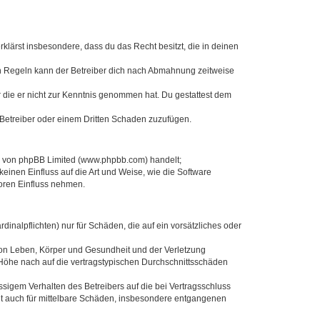
erklärst insbesondere, dass du das Recht besitzt, die in deinen
n Regeln kann der Betreiber dich nach Abmahnung zeitweise
er die er nicht zur Kenntnis genommen hat. Du gestattest dem
 Betreiber oder einem Dritten Schaden zuzufügen.
re von phpBB Limited (www.phpbb.com) handelt;
inen Einfluss auf die Art und Weise, wie die Software
oren Einfluss nehmen.
inalpflichten) nur für Schäden, die auf ein vorsätzliches oder
von Leben, Körper und Gesundheit und der Verletzung
r Höhe nach auf die vertragstypischen Durchschnittsschäden
sigem Verhalten des Betreibers auf die bei Vertragsschluss
lt auch für mittelbare Schäden, insbesondere entgangenen