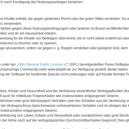
auch nach Kündigung des Nutzungsvertrages bestehen.
ine Inhalte enthält, die gegen geltendes Recht oder die guten Sitten verstoßen. Du 
 zu verwenden.
erstößen gegen diese Nutzungsbedingungen oder anderer im Board veröffentlichte
ßen und dir ein Hausverbot erteilen.
ortung für die Inhalte von Beiträgen übernimmt, die er nicht selbst erstellt hat od
jederzeit zu löschen oder zu sperren.
räge abzuändern, sofern sie gegen o. g. Regeln verstoßen oder geeignet sind, dem
 unter der „
GNU General Public License v2
“ (GPL) bereitgestellten Foren-Softwa
chsprachige Community unter www.phpbb.de zur Verfügung gestellt. Beide haben ke
g der Software für bestimmte Zwecke nicht untersagen oder auf Inhalte fremder F
ben, Körper und Gesundheit und der Verletzung wesentlicher Vertragspflichten (Kard
gilt auch für mittelbare Folgeschäden wie insbesondere entgangenen Gewinn.
ätzlichem oder grob fahrlässigem Verhalten oder bei Schäden aus der Verletzung 
 die bei Vertragsschluss typischerweise vorhersehbaren Schäden und im übrigen de
wie insbesondere entgangenen Gewinn.
erletzung von Leben, Körper und Gesundheit oder vorsätzlichem oder grob fahrläs
der Höhe nach auf die vertragstypischen Durchschnittsschäden begrenzt. Dies gi