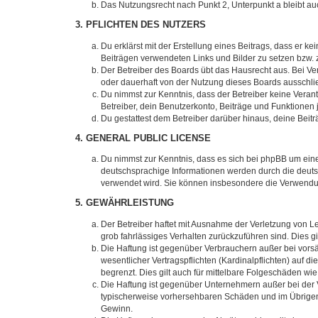
Das Nutzungsrecht nach Punkt 2, Unterpunkt a bleibt 
3. PFLICHTEN DES NUTZERS
Du erklärst mit der Erstellung eines Beitrags, dass er ke
Beiträgen verwendeten Links und Bilder zu setzen bzw.
Der Betreiber des Boards übt das Hausrecht aus. Bei V
oder dauerhaft von der Nutzung dieses Boards ausschlie
Du nimmst zur Kenntnis, dass der Betreiber keine Verantw
Betreiber, dein Benutzerkonto, Beiträge und Funktionen 
Du gestattest dem Betreiber darüber hinaus, deine Beit
4. GENERAL PUBLIC LICENSE
Du nimmst zur Kenntnis, dass es sich bei phpBB um eine
deutschsprachige Informationen werden durch die deuts
verwendet wird. Sie können insbesondere die Verwendun
5. GEWÄHRLEISTUNG
Der Betreiber haftet mit Ausnahme der Verletzung von Le
grob fahrlässiges Verhalten zurückzuführen sind. Dies 
Die Haftung ist gegenüber Verbrauchern außer bei vors
wesentlicher Vertragspflichten (Kardinalpflichten) auf
begrenzt. Dies gilt auch für mittelbare Folgeschäden 
Die Haftung ist gegenüber Unternehmern außer bei der V
typischerweise vorhersehbaren Schäden und im Übrigen 
Gewinn.