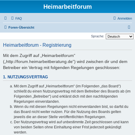
Heimarbeitforum
FAQ
Anmelden
S
Foren-Übersicht
u
Sprache:
c
Heimarbeitforum - Registrierung
h
Mit dem Zugriff auf „Heimarbeitforum“
e
(„http://forum.heimarbeitberatung.de“) wird zwischen dir und dem
Betreiber ein Vertrag mit folgenden Regelungen geschlossen:
1. NUTZUNGSVERTRAG
Mit dem Zugriff auf „Heimarbeitforum“ (im Folgenden „das Board“)
schließt du einen Nutzungsvertrag mit dem Betreiber des Boards ab (im
Folgenden „Betreiber“) und erklärst dich mit den nachfolgenden
Regelungen einverstanden.
Wenn du mit diesen Regelungen nicht einverstanden bist, so darfst du
das Board nicht weiter nutzen. Für die Nutzung des Boards gelten
jeweils die an dieser Stelle veröffentlichten Regelungen.
Der Nutzungsvertrag wird auf unbestimmte Zeit geschlossen und kann
von beiden Seiten ohne Einhaltung einer Frist jederzeit gekündigt
werden.