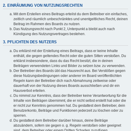
2. EINRÄUMUNG VON NUTZUNGSRECHTEN
Mit dem Erstellen eines Beitrags erteilst du dem Betreiber ein einfaches,
zeitlich und räumlich unbeschränktes und unentgeltliches Recht, deinen
Beitrag im Rahmen des Boards zu nutzen.
Das Nutzungsrecht nach Punkt 2, Unterpunkt a bleibt auch nach
Kündigung des Nutzungsvertrages bestehen.
3. PFLICHTEN DES NUTZERS
Du erklärst mit der Erstellung eines Beitrags, dass er keine Inhalte
enthält, die gegen geltendes Recht oder die guten Sitten verstoßen. Du
erklärst insbesondere, dass du das Recht besitzt, die in deinen
Beiträgen verwendeten Links und Bilder zu setzen bzw. zu verwenden.
Der Betreiber des Boards übt das Hausrecht aus. Bei Verstößen gegen
diese Nutzungsbedingungen oder anderer im Board veröffentlichten
Regeln kann der Betreiber dich nach Abmahnung zeitweise oder
dauerhaft von der Nutzung dieses Boards ausschließen und dir ein
Hausverbot erteilen.
Du nimmst zur Kenntnis, dass der Betreiber keine Verantwortung für die
Inhalte von Beiträgen übernimmt, die er nicht selbst erstellt hat oder die
er nicht zur Kenntnis genommen hat. Du gestattest dem Betreiber, dein
Benutzerkonto, Beiträge und Funktionen jederzeit zu löschen oder zu
sperren.
Du gestattest dem Betreiber darüber hinaus, deine Beiträge
abzuändern, sofern sie gegen o. g. Regeln verstoßen oder geeignet
sind, dem Betreiber oder einem Dritten Schaden zuzufügen.