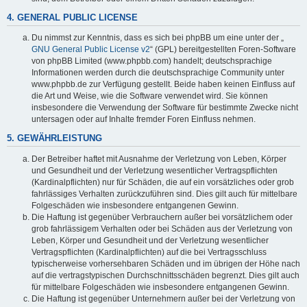
4. GENERAL PUBLIC LICENSE
Du nimmst zur Kenntnis, dass es sich bei phpBB um eine unter der „
GNU General Public License v2
“ (GPL) bereitgestellten Foren-Software
von phpBB Limited (www.phpbb.com) handelt; deutschsprachige
Informationen werden durch die deutschsprachige Community unter
www.phpbb.de zur Verfügung gestellt. Beide haben keinen Einfluss auf
die Art und Weise, wie die Software verwendet wird. Sie können
insbesondere die Verwendung der Software für bestimmte Zwecke nicht
untersagen oder auf Inhalte fremder Foren Einfluss nehmen.
5. GEWÄHRLEISTUNG
Der Betreiber haftet mit Ausnahme der Verletzung von Leben, Körper
und Gesundheit und der Verletzung wesentlicher Vertragspflichten
(Kardinalpflichten) nur für Schäden, die auf ein vorsätzliches oder grob
fahrlässiges Verhalten zurückzuführen sind. Dies gilt auch für mittelbare
Folgeschäden wie insbesondere entgangenen Gewinn.
Die Haftung ist gegenüber Verbrauchern außer bei vorsätzlichem oder
grob fahrlässigem Verhalten oder bei Schäden aus der Verletzung von
Leben, Körper und Gesundheit und der Verletzung wesentlicher
Vertragspflichten (Kardinalpflichten) auf die bei Vertragsschluss
typischerweise vorhersehbaren Schäden und im übrigen der Höhe nach
auf die vertragstypischen Durchschnittsschäden begrenzt. Dies gilt auch
für mittelbare Folgeschäden wie insbesondere entgangenen Gewinn.
Die Haftung ist gegenüber Unternehmern außer bei der Verletzung von