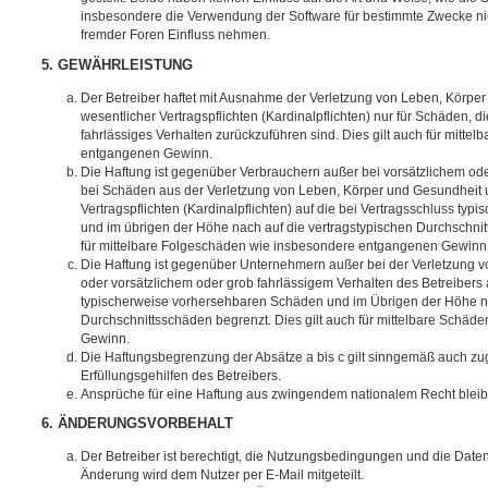
insbesondere die Verwendung der Software für bestimmte Zwecke nic
fremder Foren Einfluss nehmen.
5. GEWÄHRLEISTUNG
Der Betreiber haftet mit Ausnahme der Verletzung von Leben, Körpe
wesentlicher Vertragspflichten (Kardinalpflichten) nur für Schäden, di
fahrlässiges Verhalten zurückzuführen sind. Dies gilt auch für mitt
entgangenen Gewinn.
Die Haftung ist gegenüber Verbrauchern außer bei vorsätzlichem ode
bei Schäden aus der Verletzung von Leben, Körper und Gesundheit u
Vertragspflichten (Kardinalpflichten) auf die bei Vertragsschluss t
und im übrigen der Höhe nach auf die vertragstypischen Durchschnit
für mittelbare Folgeschäden wie insbesondere entgangenen Gewinn
Die Haftung ist gegenüber Unternehmern außer bei der Verletzung 
oder vorsätzlichem oder grob fahrlässigem Verhalten des Betreibers 
typischerweise vorhersehbaren Schäden und im Übrigen der Höhe na
Durchschnittsschäden begrenzt. Dies gilt auch für mittelbare Schä
Gewinn.
Die Haftungsbegrenzung der Absätze a bis c gilt sinngemäß auch zug
Erfüllungsgehilfen des Betreibers.
Ansprüche für eine Haftung aus zwingendem nationalem Recht bleib
6. ÄNDERUNGSVORBEHALT
Der Betreiber ist berechtigt, die Nutzungsbedingungen und die Date
Änderung wird dem Nutzer per E-Mail mitgeteilt.