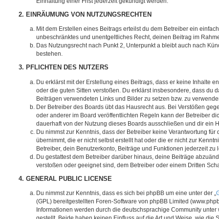
Einhaltung einer Frist jederzeit gekündigt werden.
2. EINRÄUMUNG VON NUTZUNGSRECHTEN
Mit dem Erstellen eines Beitrags erteilst du dem Betreiber ein einfach
unbeschränktes und unentgeltliches Recht, deinen Beitrag im Rahm
Das Nutzungsrecht nach Punkt 2, Unterpunkt a bleibt auch nach Kü
bestehen.
3. PFLICHTEN DES NUTZERS
Du erklärst mit der Erstellung eines Beitrags, dass er keine Inhalte e
oder die guten Sitten verstoßen. Du erklärst insbesondere, dass du da
Beiträgen verwendeten Links und Bilder zu setzen bzw. zu verwende
Der Betreiber des Boards übt das Hausrecht aus. Bei Verstößen g
oder anderer im Board veröffentlichten Regeln kann der Betreiber 
dauerhaft von der Nutzung dieses Boards ausschließen und dir ein H
Du nimmst zur Kenntnis, dass der Betreiber keine Verantwortung für d
übernimmt, die er nicht selbst erstellt hat oder die er nicht zur Ken
Betreiber, dein Benutzerkonto, Beiträge und Funktionen jederzeit zu 
Du gestattest dem Betreiber darüber hinaus, deine Beiträge abzuände
verstoßen oder geeignet sind, dem Betreiber oder einem Dritten Sc
4. GENERAL PUBLIC LICENSE
Du nimmst zur Kenntnis, dass es sich bei phpBB um eine unter der „
G
(GPL) bereitgestellten Foren-Software von phpBB Limited (www.php
Informationen werden durch die deutschsprachige Community unter
gestellt. Beide haben keinen Einfluss auf die Art und Weise, wie die