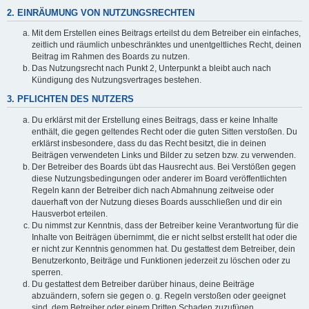
2. EINRÄUMUNG VON NUTZUNGSRECHTEN
Mit dem Erstellen eines Beitrags erteilst du dem Betreiber ein einfaches,
zeitlich und räumlich unbeschränktes und unentgeltliches Recht, deinen
Beitrag im Rahmen des Boards zu nutzen.
Das Nutzungsrecht nach Punkt 2, Unterpunkt a bleibt auch nach
Kündigung des Nutzungsvertrages bestehen.
3. PFLICHTEN DES NUTZERS
Du erklärst mit der Erstellung eines Beitrags, dass er keine Inhalte
enthält, die gegen geltendes Recht oder die guten Sitten verstoßen. Du
erklärst insbesondere, dass du das Recht besitzt, die in deinen
Beiträgen verwendeten Links und Bilder zu setzen bzw. zu verwenden.
Der Betreiber des Boards übt das Hausrecht aus. Bei Verstößen gegen
diese Nutzungsbedingungen oder anderer im Board veröffentlichten
Regeln kann der Betreiber dich nach Abmahnung zeitweise oder
dauerhaft von der Nutzung dieses Boards ausschließen und dir ein
Hausverbot erteilen.
Du nimmst zur Kenntnis, dass der Betreiber keine Verantwortung für die
Inhalte von Beiträgen übernimmt, die er nicht selbst erstellt hat oder die
er nicht zur Kenntnis genommen hat. Du gestattest dem Betreiber, dein
Benutzerkonto, Beiträge und Funktionen jederzeit zu löschen oder zu
sperren.
Du gestattest dem Betreiber darüber hinaus, deine Beiträge
abzuändern, sofern sie gegen o. g. Regeln verstoßen oder geeignet
sind, dem Betreiber oder einem Dritten Schaden zuzufügen.