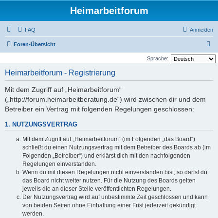
Heimarbeitforum
FAQ
Anmelden
S
Foren-Übersicht
u
Sprache:
c
Heimarbeitforum - Registrierung
h
Mit dem Zugriff auf „Heimarbeitforum“
e
(„http://forum.heimarbeitberatung.de“) wird zwischen dir und dem
Betreiber ein Vertrag mit folgenden Regelungen geschlossen:
1. NUTZUNGSVERTRAG
Mit dem Zugriff auf „Heimarbeitforum“ (im Folgenden „das Board“)
schließt du einen Nutzungsvertrag mit dem Betreiber des Boards ab (im
Folgenden „Betreiber“) und erklärst dich mit den nachfolgenden
Regelungen einverstanden.
Wenn du mit diesen Regelungen nicht einverstanden bist, so darfst du
das Board nicht weiter nutzen. Für die Nutzung des Boards gelten
jeweils die an dieser Stelle veröffentlichten Regelungen.
Der Nutzungsvertrag wird auf unbestimmte Zeit geschlossen und kann
von beiden Seiten ohne Einhaltung einer Frist jederzeit gekündigt
werden.