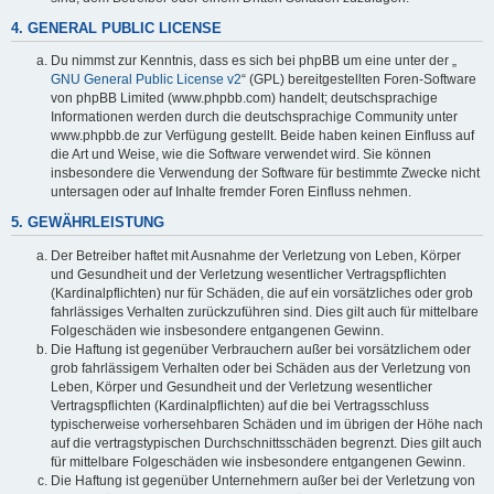
4. GENERAL PUBLIC LICENSE
Du nimmst zur Kenntnis, dass es sich bei phpBB um eine unter der „
GNU General Public License v2
“ (GPL) bereitgestellten Foren-Software
von phpBB Limited (www.phpbb.com) handelt; deutschsprachige
Informationen werden durch die deutschsprachige Community unter
www.phpbb.de zur Verfügung gestellt. Beide haben keinen Einfluss auf
die Art und Weise, wie die Software verwendet wird. Sie können
insbesondere die Verwendung der Software für bestimmte Zwecke nicht
untersagen oder auf Inhalte fremder Foren Einfluss nehmen.
5. GEWÄHRLEISTUNG
Der Betreiber haftet mit Ausnahme der Verletzung von Leben, Körper
und Gesundheit und der Verletzung wesentlicher Vertragspflichten
(Kardinalpflichten) nur für Schäden, die auf ein vorsätzliches oder grob
fahrlässiges Verhalten zurückzuführen sind. Dies gilt auch für mittelbare
Folgeschäden wie insbesondere entgangenen Gewinn.
Die Haftung ist gegenüber Verbrauchern außer bei vorsätzlichem oder
grob fahrlässigem Verhalten oder bei Schäden aus der Verletzung von
Leben, Körper und Gesundheit und der Verletzung wesentlicher
Vertragspflichten (Kardinalpflichten) auf die bei Vertragsschluss
typischerweise vorhersehbaren Schäden und im übrigen der Höhe nach
auf die vertragstypischen Durchschnittsschäden begrenzt. Dies gilt auch
für mittelbare Folgeschäden wie insbesondere entgangenen Gewinn.
Die Haftung ist gegenüber Unternehmern außer bei der Verletzung von