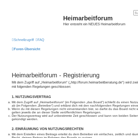
Heimarbeitforum
Hier entsteht ein NEUES Heimarbeitforum
Schnellzugriff
FAQ
Foren-Übersicht
Heimarbeitforum - Registrierung
Mit dem Zugriff auf „Heimarbeitforum“ („http://forum.heimarbeitberatung.de“) wird zw
mit folgenden Regelungen geschlossen:
1. NUTZUNGSVERTRAG
Mit dem Zugriff auf „Heimarbeitforum“ (im Folgenden „das Board“) schließt du einen Nut
ab (im Folgenden „Betreiber“) und erklärst dich mit den nachfolgenden Regelungen einv
Wenn du mit diesen Regelungen nicht einverstanden bist, so darfst du das Board nicht 
gelten jeweils die an dieser Stelle veröffentlichten Regelungen.
Der Nutzungsvertrag wird auf unbestimmte Zeit geschlossen und kann von beiden Seiten 
gekündigt werden.
2. EINRÄUMUNG VON NUTZUNGSRECHTEN
Mit dem Erstellen eines Beitrags erteilst du dem Betreiber ein einfaches, zeitlich und r
Recht, deinen Beitrag im Rahmen des Boards zu nutzen.