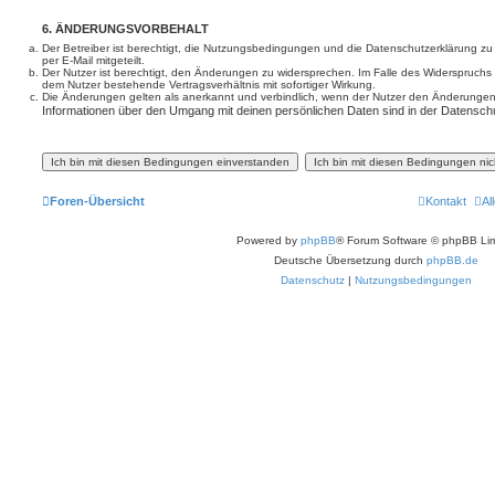
6. ÄNDERUNGSVORBEHALT
Der Betreiber ist berechtigt, die Nutzungsbedingungen und die Datenschutzerklärung z
per E-Mail mitgeteilt.
Der Nutzer ist berechtigt, den Änderungen zu widersprechen. Im Falle des Widerspruchs
dem Nutzer bestehende Vertragsverhältnis mit sofortiger Wirkung.
Die Änderungen gelten als anerkannt und verbindlich, wenn der Nutzer den Änderungen
Informationen über den Umgang mit deinen persönlichen Daten sind in der Datenschu
Foren-Übersicht
Kontakt
Al
Powered by
phpBB
® Forum Software © phpBB Lim
Deutsche Übersetzung durch
phpBB.de
Datenschutz
|
Nutzungsbedingungen