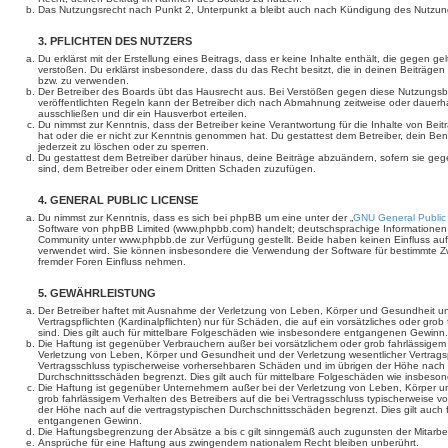
Das Nutzungsrecht nach Punkt 2, Unterpunkt a bleibt auch nach Kündigung des Nutzun
3. PFLICHTEN DES NUTZERS
Du erklärst mit der Erstellung eines Beitrags, dass er keine Inhalte enthält, die gegen g
verstoßen. Du erklärst insbesondere, dass du das Recht besitzt, die in deinen Beiträge
bzw. zu verwenden.
Der Betreiber des Boards übt das Hausrecht aus. Bei Verstößen gegen diese Nutzungs
veröffentlichten Regeln kann der Betreiber dich nach Abmahnung zeitweise oder dauerh
ausschließen und dir ein Hausverbot erteilen.
Du nimmst zur Kenntnis, dass der Betreiber keine Verantwortung für die Inhalte von Beiträ
hat oder die er nicht zur Kenntnis genommen hat. Du gestattest dem Betreiber, dein Be
jederzeit zu löschen oder zu sperren.
Du gestattest dem Betreiber darüber hinaus, deine Beiträge abzuändern, sofern sie geg
sind, dem Betreiber oder einem Dritten Schaden zuzufügen.
4. GENERAL PUBLIC LICENSE
Du nimmst zur Kenntnis, dass es sich bei phpBB um eine unter der „
GNU General Public
Software von phpBB Limited (www.phpbb.com) handelt; deutschsprachige Informationen
Community unter www.phpbb.de zur Verfügung gestellt. Beide haben keinen Einfluss auf 
verwendet wird. Sie können insbesondere die Verwendung der Software für bestimmte Zw
fremder Foren Einfluss nehmen.
5. GEWÄHRLEISTUNG
Der Betreiber haftet mit Ausnahme der Verletzung von Leben, Körper und Gesundheit un
Vertragspflichten (Kardinalpflichten) nur für Schäden, die auf ein vorsätzliches oder gro
sind. Dies gilt auch für mittelbare Folgeschäden wie insbesondere entgangenen Gewinn.
Die Haftung ist gegenüber Verbrauchern außer bei vorsätzlichem oder grob fahrlässige
Verletzung von Leben, Körper und Gesundheit und der Verletzung wesentlicher Vertragspfl
Vertragsschluss typischerweise vorhersehbaren Schäden und im übrigen der Höhe nach a
Durchschnittsschäden begrenzt. Dies gilt auch für mittelbare Folgeschäden wie insbe
Die Haftung ist gegenüber Unternehmern außer bei der Verletzung von Leben, Körper u
grob fahrlässigem Verhalten des Betreibers auf die bei Vertragsschluss typischerweise
der Höhe nach auf die vertragstypischen Durchschnittsschäden begrenzt. Dies gilt auch
entgangenen Gewinn.
Die Haftungsbegrenzung der Absätze a bis c gilt sinngemäß auch zugunsten der Mitarbeit
Ansprüche für eine Haftung aus zwingendem nationalem Recht bleiben unberührt.