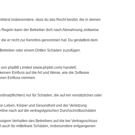
erklärst insbesondere, dass du das Recht besitzt, die in deinen
n Regeln kann der Betreiber dich nach Abmahnung zeitweise
er die er nicht zur Kenntnis genommen hat. Du gestattest dem
 Betreiber oder einem Dritten Schaden zuzufügen.
re von phpBB Limited (www.phpbb.com) handelt;
inen Einfluss auf die Art und Weise, wie die Software
oren Einfluss nehmen.
inalpflichten) nur für Schäden, die auf ein vorsätzliches oder
von Leben, Körper und Gesundheit und der Verletzung
r Höhe nach auf die vertragstypischen Durchschnittsschäden
sigem Verhalten des Betreibers auf die bei Vertragsschluss
lt auch für mittelbare Schäden, insbesondere entgangenen