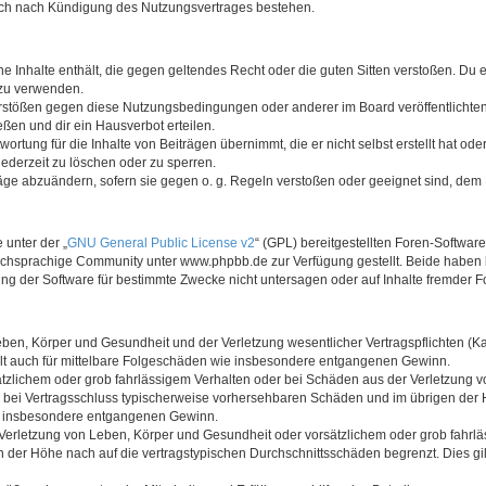
auch nach Kündigung des Nutzungsvertrages bestehen.
ine Inhalte enthält, die gegen geltendes Recht oder die guten Sitten verstoßen. Du 
 zu verwenden.
erstößen gegen diese Nutzungsbedingungen oder anderer im Board veröffentlichte
ßen und dir ein Hausverbot erteilen.
ortung für die Inhalte von Beiträgen übernimmt, die er nicht selbst erstellt hat od
jederzeit zu löschen oder zu sperren.
räge abzuändern, sofern sie gegen o. g. Regeln verstoßen oder geeignet sind, dem
 unter der „
GNU General Public License v2
“ (GPL) bereitgestellten Foren-Softwa
chsprachige Community unter www.phpbb.de zur Verfügung gestellt. Beide haben ke
g der Software für bestimmte Zwecke nicht untersagen oder auf Inhalte fremder F
ben, Körper und Gesundheit und der Verletzung wesentlicher Vertragspflichten (Kard
gilt auch für mittelbare Folgeschäden wie insbesondere entgangenen Gewinn.
ätzlichem oder grob fahrlässigem Verhalten oder bei Schäden aus der Verletzung 
 die bei Vertragsschluss typischerweise vorhersehbaren Schäden und im übrigen de
wie insbesondere entgangenen Gewinn.
erletzung von Leben, Körper und Gesundheit oder vorsätzlichem oder grob fahrläs
der Höhe nach auf die vertragstypischen Durchschnittsschäden begrenzt. Dies gi