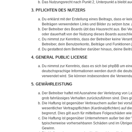
Das Nutzungsrecht nach Punkt 2, Unterpunkt a bleibt 
3. PFLICHTEN DES NUTZERS
Du erklärst mit der Erstellung eines Beitrags, dass er ke
Beiträgen verwendeten Links und Bilder zu setzen bzw.
Der Betreiber des Boards übt das Hausrecht aus. Bei V
oder dauerhaft von der Nutzung dieses Boards ausschlie
Du nimmst zur Kenntnis, dass der Betreiber keine Verantw
Betreiber, dein Benutzerkonto, Beiträge und Funktionen 
Du gestattest dem Betreiber darüber hinaus, deine Beit
4. GENERAL PUBLIC LICENSE
Du nimmst zur Kenntnis, dass es sich bei phpBB um eine
deutschsprachige Informationen werden durch die deuts
verwendet wird. Sie können insbesondere die Verwendun
5. GEWÄHRLEISTUNG
Der Betreiber haftet mit Ausnahme der Verletzung von Le
grob fahrlässiges Verhalten zurückzuführen sind. Dies 
Die Haftung ist gegenüber Verbrauchern außer bei vors
wesentlicher Vertragspflichten (Kardinalpflichten) auf
begrenzt. Dies gilt auch für mittelbare Folgeschäden 
Die Haftung ist gegenüber Unternehmern außer bei der V
typischerweise vorhersehbaren Schäden und im Übrigen 
Gewinn.