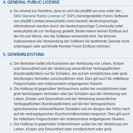
4. GENERAL PUBLIC LICENSE
Du nimmst zur Kenntnis, dass es sich bei phpBB um eine unter der „
GNU General Public License v2
“ (GPL) bereitgestellten Foren-Software
von phpBB Limited (www.phpbb.com) handelt; deutschsprachige
Informationen werden durch die deutschsprachige Community unter
www.phpbb.de zur Verfügung gestellt. Beide haben keinen Einfluss auf
die Art und Weise, wie die Software verwendet wird. Sie können
insbesondere die Verwendung der Software für bestimmte Zwecke nicht
untersagen oder auf Inhalte fremder Foren Einfluss nehmen.
5. GEWÄHRLEISTUNG
Der Betreiber haftet mit Ausnahme der Verletzung von Leben, Körper
und Gesundheit und der Verletzung wesentlicher Vertragspflichten
(Kardinalpflichten) nur für Schäden, die auf ein vorsätzliches oder grob
fahrlässiges Verhalten zurückzuführen sind. Dies gilt auch für mittelbare
Folgeschäden wie insbesondere entgangenen Gewinn.
Die Haftung ist gegenüber Verbrauchern außer bei vorsätzlichem oder
grob fahrlässigem Verhalten oder bei Schäden aus der Verletzung von
Leben, Körper und Gesundheit und der Verletzung wesentlicher
Vertragspflichten (Kardinalpflichten) auf die bei Vertragsschluss
typischerweise vorhersehbaren Schäden und im übrigen der Höhe nach
auf die vertragstypischen Durchschnittsschäden begrenzt. Dies gilt auch
für mittelbare Folgeschäden wie insbesondere entgangenen Gewinn.
Die Haftung ist gegenüber Unternehmern außer bei der Verletzung von
Leben, Körper und Gesundheit oder vorsätzlichem oder grob