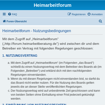
Heimarbeitforum
FAQ
Registrieren
Anmelden
S
Foren-Übersicht
u
Heimarbeitforum - Nutzungsbedingungen
c
h
Mit dem Zugriff auf „Heimarbeitforum“
(„http://forum.heimarbeitberatung.de“) wird zwischen dir und dem
e
Betreiber ein Vertrag mit folgenden Regelungen geschlossen:
1. NUTZUNGSVERTRAG
Mit dem Zugriff auf „Heimarbeitforum“ (im Folgenden „das Board“)
schließt du einen Nutzungsvertrag mit dem Betreiber des Boards ab (im
Folgenden „Betreiber“) und erklärst dich mit den nachfolgenden
Regelungen einverstanden.
Wenn du mit diesen Regelungen nicht einverstanden bist, so darfst du
das Board nicht weiter nutzen. Für die Nutzung des Boards gelten
jeweils die an dieser Stelle veröffentlichten Regelungen.
Der Nutzungsvertrag wird auf unbestimmte Zeit geschlossen und kann
von beiden Seiten ohne Einhaltung einer Frist jederzeit gekündigt
werden.