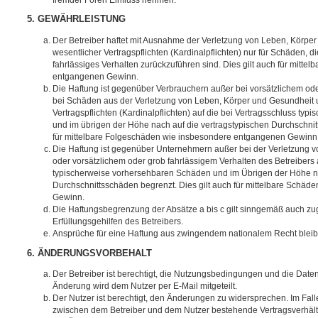
5. GEWÄHRLEISTUNG
Der Betreiber haftet mit Ausnahme der Verletzung von Leben, Körpe
wesentlicher Vertragspflichten (Kardinalpflichten) nur für Schäden, di
fahrlässiges Verhalten zurückzuführen sind. Dies gilt auch für mitt
entgangenen Gewinn.
Die Haftung ist gegenüber Verbrauchern außer bei vorsätzlichem ode
bei Schäden aus der Verletzung von Leben, Körper und Gesundheit u
Vertragspflichten (Kardinalpflichten) auf die bei Vertragsschluss t
und im übrigen der Höhe nach auf die vertragstypischen Durchschnit
für mittelbare Folgeschäden wie insbesondere entgangenen Gewinn
Die Haftung ist gegenüber Unternehmern außer bei der Verletzung 
oder vorsätzlichem oder grob fahrlässigem Verhalten des Betreibers 
typischerweise vorhersehbaren Schäden und im Übrigen der Höhe na
Durchschnittsschäden begrenzt. Dies gilt auch für mittelbare Schä
Gewinn.
Die Haftungsbegrenzung der Absätze a bis c gilt sinngemäß auch zug
Erfüllungsgehilfen des Betreibers.
Ansprüche für eine Haftung aus zwingendem nationalem Recht bleib
6. ÄNDERUNGSVORBEHALT
Der Betreiber ist berechtigt, die Nutzungsbedingungen und die Date
Änderung wird dem Nutzer per E-Mail mitgeteilt.
Der Nutzer ist berechtigt, den Änderungen zu widersprechen. Im Fall
zwischen dem Betreiber und dem Nutzer bestehende Vertragsverhältni