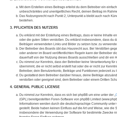
Mit dem Erstellen eines Beitrags erteilst du dem Betreiber ein einfach
unbeschränktes und unentgeltliches Recht, deinen Beitrag im Rahm
Das Nutzungsrecht nach Punkt 2, Unterpunkt a bleibt auch nach Kü
bestehen.
3. PFLICHTEN DES NUTZERS
Du erklärst mit der Erstellung eines Beitrags, dass er keine Inhalte e
oder die guten Sitten verstoßen. Du erklärst insbesondere, dass du da
Beiträgen verwendeten Links und Bilder zu setzen bzw. zu verwende
Der Betreiber des Boards übt das Hausrecht aus. Bei Verstößen g
oder anderer im Board veröffentlichten Regeln kann der Betreiber 
dauerhaft von der Nutzung dieses Boards ausschließen und dir ein H
Du nimmst zur Kenntnis, dass der Betreiber keine Verantwortung für d
übernimmt, die er nicht selbst erstellt hat oder die er nicht zur Ken
Betreiber, dein Benutzerkonto, Beiträge und Funktionen jederzeit zu 
Du gestattest dem Betreiber darüber hinaus, deine Beiträge abzuände
verstoßen oder geeignet sind, dem Betreiber oder einem Dritten Sc
4. GENERAL PUBLIC LICENSE
Du nimmst zur Kenntnis, dass es sich bei phpBB um eine unter der „
G
(GPL) bereitgestellten Foren-Software von phpBB Limited (www.php
Informationen werden durch die deutschsprachige Community unter
gestellt. Beide haben keinen Einfluss auf die Art und Weise, wie die
insbesondere die Verwendung der Software für bestimmte Zwecke nic
fremder Foren Einfluss nehmen.