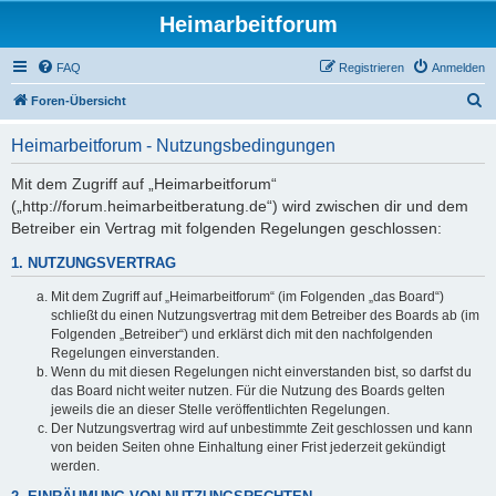
Heimarbeitforum
FAQ
Registrieren
Anmelden
S
Foren-Übersicht
u
Heimarbeitforum - Nutzungsbedingungen
c
h
Mit dem Zugriff auf „Heimarbeitforum“
(„http://forum.heimarbeitberatung.de“) wird zwischen dir und dem
e
Betreiber ein Vertrag mit folgenden Regelungen geschlossen:
1. NUTZUNGSVERTRAG
Mit dem Zugriff auf „Heimarbeitforum“ (im Folgenden „das Board“)
schließt du einen Nutzungsvertrag mit dem Betreiber des Boards ab (im
Folgenden „Betreiber“) und erklärst dich mit den nachfolgenden
Regelungen einverstanden.
Wenn du mit diesen Regelungen nicht einverstanden bist, so darfst du
das Board nicht weiter nutzen. Für die Nutzung des Boards gelten
jeweils die an dieser Stelle veröffentlichten Regelungen.
Der Nutzungsvertrag wird auf unbestimmte Zeit geschlossen und kann
von beiden Seiten ohne Einhaltung einer Frist jederzeit gekündigt
werden.