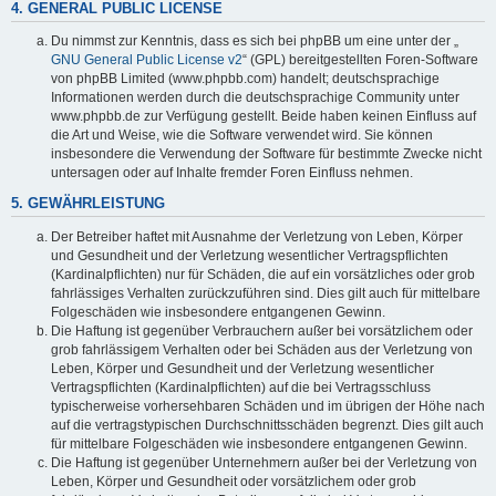
4. GENERAL PUBLIC LICENSE
Du nimmst zur Kenntnis, dass es sich bei phpBB um eine unter der „
GNU General Public License v2
“ (GPL) bereitgestellten Foren-Software
von phpBB Limited (www.phpbb.com) handelt; deutschsprachige
Informationen werden durch die deutschsprachige Community unter
www.phpbb.de zur Verfügung gestellt. Beide haben keinen Einfluss auf
die Art und Weise, wie die Software verwendet wird. Sie können
insbesondere die Verwendung der Software für bestimmte Zwecke nicht
untersagen oder auf Inhalte fremder Foren Einfluss nehmen.
5. GEWÄHRLEISTUNG
Der Betreiber haftet mit Ausnahme der Verletzung von Leben, Körper
und Gesundheit und der Verletzung wesentlicher Vertragspflichten
(Kardinalpflichten) nur für Schäden, die auf ein vorsätzliches oder grob
fahrlässiges Verhalten zurückzuführen sind. Dies gilt auch für mittelbare
Folgeschäden wie insbesondere entgangenen Gewinn.
Die Haftung ist gegenüber Verbrauchern außer bei vorsätzlichem oder
grob fahrlässigem Verhalten oder bei Schäden aus der Verletzung von
Leben, Körper und Gesundheit und der Verletzung wesentlicher
Vertragspflichten (Kardinalpflichten) auf die bei Vertragsschluss
typischerweise vorhersehbaren Schäden und im übrigen der Höhe nach
auf die vertragstypischen Durchschnittsschäden begrenzt. Dies gilt auch
für mittelbare Folgeschäden wie insbesondere entgangenen Gewinn.
Die Haftung ist gegenüber Unternehmern außer bei der Verletzung von
Leben, Körper und Gesundheit oder vorsätzlichem oder grob