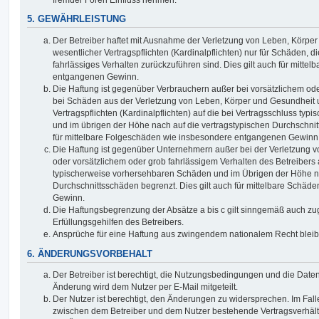
5. GEWÄHRLEISTUNG
Der Betreiber haftet mit Ausnahme der Verletzung von Leben, Körpe
wesentlicher Vertragspflichten (Kardinalpflichten) nur für Schäden, di
fahrlässiges Verhalten zurückzuführen sind. Dies gilt auch für mitt
entgangenen Gewinn.
Die Haftung ist gegenüber Verbrauchern außer bei vorsätzlichem ode
bei Schäden aus der Verletzung von Leben, Körper und Gesundheit u
Vertragspflichten (Kardinalpflichten) auf die bei Vertragsschluss t
und im übrigen der Höhe nach auf die vertragstypischen Durchschnit
für mittelbare Folgeschäden wie insbesondere entgangenen Gewinn
Die Haftung ist gegenüber Unternehmern außer bei der Verletzung 
oder vorsätzlichem oder grob fahrlässigem Verhalten des Betreibers 
typischerweise vorhersehbaren Schäden und im Übrigen der Höhe na
Durchschnittsschäden begrenzt. Dies gilt auch für mittelbare Schä
Gewinn.
Die Haftungsbegrenzung der Absätze a bis c gilt sinngemäß auch zug
Erfüllungsgehilfen des Betreibers.
Ansprüche für eine Haftung aus zwingendem nationalem Recht bleib
6. ÄNDERUNGSVORBEHALT
Der Betreiber ist berechtigt, die Nutzungsbedingungen und die Date
Änderung wird dem Nutzer per E-Mail mitgeteilt.
Der Nutzer ist berechtigt, den Änderungen zu widersprechen. Im Fall
zwischen dem Betreiber und dem Nutzer bestehende Vertragsverhältni