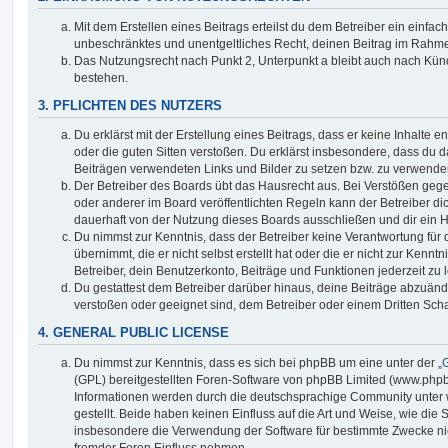
Mit dem Erstellen eines Beitrags erteilst du dem Betreiber ein einfach
unbeschränktes und unentgeltliches Recht, deinen Beitrag im Rahm
Das Nutzungsrecht nach Punkt 2, Unterpunkt a bleibt auch nach Kü
bestehen.
3. PFLICHTEN DES NUTZERS
Du erklärst mit der Erstellung eines Beitrags, dass er keine Inhalte e
oder die guten Sitten verstoßen. Du erklärst insbesondere, dass du da
Beiträgen verwendeten Links und Bilder zu setzen bzw. zu verwende
Der Betreiber des Boards übt das Hausrecht aus. Bei Verstößen g
oder anderer im Board veröffentlichten Regeln kann der Betreiber 
dauerhaft von der Nutzung dieses Boards ausschließen und dir ein H
Du nimmst zur Kenntnis, dass der Betreiber keine Verantwortung für d
übernimmt, die er nicht selbst erstellt hat oder die er nicht zur Ken
Betreiber, dein Benutzerkonto, Beiträge und Funktionen jederzeit zu 
Du gestattest dem Betreiber darüber hinaus, deine Beiträge abzuände
verstoßen oder geeignet sind, dem Betreiber oder einem Dritten Sc
4. GENERAL PUBLIC LICENSE
Du nimmst zur Kenntnis, dass es sich bei phpBB um eine unter der „
G
(GPL) bereitgestellten Foren-Software von phpBB Limited (www.php
Informationen werden durch die deutschsprachige Community unter
gestellt. Beide haben keinen Einfluss auf die Art und Weise, wie die
insbesondere die Verwendung der Software für bestimmte Zwecke nic
fremder Foren Einfluss nehmen.