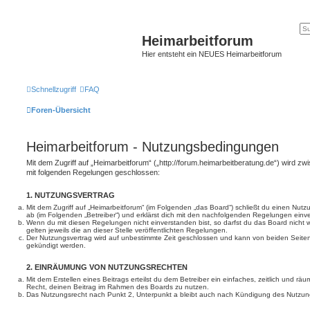
Heimarbeitforum
Hier entsteht ein NEUES Heimarbeitforum
Schnellzugriff
FAQ
Foren-Übersicht
Heimarbeitforum - Nutzungsbedingungen
Mit dem Zugriff auf „Heimarbeitforum“ („http://forum.heimarbeitberatung.de“) wird zw
mit folgenden Regelungen geschlossen:
1. NUTZUNGSVERTRAG
Mit dem Zugriff auf „Heimarbeitforum“ (im Folgenden „das Board“) schließt du einen Nut
ab (im Folgenden „Betreiber“) und erklärst dich mit den nachfolgenden Regelungen einv
Wenn du mit diesen Regelungen nicht einverstanden bist, so darfst du das Board nicht 
gelten jeweils die an dieser Stelle veröffentlichten Regelungen.
Der Nutzungsvertrag wird auf unbestimmte Zeit geschlossen und kann von beiden Seiten 
gekündigt werden.
2. EINRÄUMUNG VON NUTZUNGSRECHTEN
Mit dem Erstellen eines Beitrags erteilst du dem Betreiber ein einfaches, zeitlich und r
Recht, deinen Beitrag im Rahmen des Boards zu nutzen.
Das Nutzungsrecht nach Punkt 2, Unterpunkt a bleibt auch nach Kündigung des Nutzun