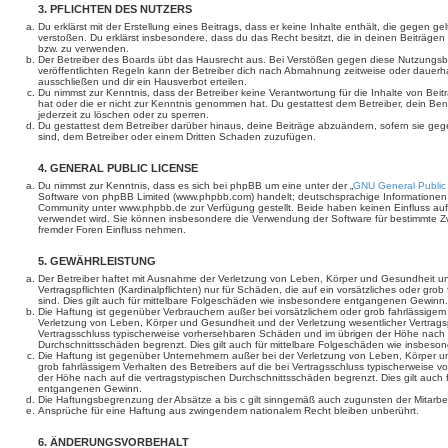
3. PFLICHTEN DES NUTZERS
Du erklärst mit der Erstellung eines Beitrags, dass er keine Inhalte enthält, die gegen g
verstoßen. Du erklärst insbesondere, dass du das Recht besitzt, die in deinen Beiträge
bzw. zu verwenden.
Der Betreiber des Boards übt das Hausrecht aus. Bei Verstößen gegen diese Nutzungs
veröffentlichten Regeln kann der Betreiber dich nach Abmahnung zeitweise oder dauerh
ausschließen und dir ein Hausverbot erteilen.
Du nimmst zur Kenntnis, dass der Betreiber keine Verantwortung für die Inhalte von Beiträ
hat oder die er nicht zur Kenntnis genommen hat. Du gestattest dem Betreiber, dein Be
jederzeit zu löschen oder zu sperren.
Du gestattest dem Betreiber darüber hinaus, deine Beiträge abzuändern, sofern sie geg
sind, dem Betreiber oder einem Dritten Schaden zuzufügen.
4. GENERAL PUBLIC LICENSE
Du nimmst zur Kenntnis, dass es sich bei phpBB um eine unter der „
GNU General Public
Software von phpBB Limited (www.phpbb.com) handelt; deutschsprachige Informationen
Community unter www.phpbb.de zur Verfügung gestellt. Beide haben keinen Einfluss auf 
verwendet wird. Sie können insbesondere die Verwendung der Software für bestimmte Zw
fremder Foren Einfluss nehmen.
5. GEWÄHRLEISTUNG
Der Betreiber haftet mit Ausnahme der Verletzung von Leben, Körper und Gesundheit un
Vertragspflichten (Kardinalpflichten) nur für Schäden, die auf ein vorsätzliches oder gro
sind. Dies gilt auch für mittelbare Folgeschäden wie insbesondere entgangenen Gewinn.
Die Haftung ist gegenüber Verbrauchern außer bei vorsätzlichem oder grob fahrlässige
Verletzung von Leben, Körper und Gesundheit und der Verletzung wesentlicher Vertragspfl
Vertragsschluss typischerweise vorhersehbaren Schäden und im übrigen der Höhe nach a
Durchschnittsschäden begrenzt. Dies gilt auch für mittelbare Folgeschäden wie insbe
Die Haftung ist gegenüber Unternehmern außer bei der Verletzung von Leben, Körper u
grob fahrlässigem Verhalten des Betreibers auf die bei Vertragsschluss typischerweise
der Höhe nach auf die vertragstypischen Durchschnittsschäden begrenzt. Dies gilt auch
entgangenen Gewinn.
Die Haftungsbegrenzung der Absätze a bis c gilt sinngemäß auch zugunsten der Mitarbeit
Ansprüche für eine Haftung aus zwingendem nationalem Recht bleiben unberührt.
6. ÄNDERUNGSVORBEHALT