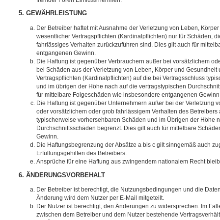
5. GEWÄHRLEISTUNG
Der Betreiber haftet mit Ausnahme der Verletzung von Leben, Körpe
wesentlicher Vertragspflichten (Kardinalpflichten) nur für Schäden, di
fahrlässiges Verhalten zurückzuführen sind. Dies gilt auch für mitt
entgangenen Gewinn.
Die Haftung ist gegenüber Verbrauchern außer bei vorsätzlichem ode
bei Schäden aus der Verletzung von Leben, Körper und Gesundheit u
Vertragspflichten (Kardinalpflichten) auf die bei Vertragsschluss t
und im übrigen der Höhe nach auf die vertragstypischen Durchschnit
für mittelbare Folgeschäden wie insbesondere entgangenen Gewinn
Die Haftung ist gegenüber Unternehmern außer bei der Verletzung 
oder vorsätzlichem oder grob fahrlässigem Verhalten des Betreibers 
typischerweise vorhersehbaren Schäden und im Übrigen der Höhe na
Durchschnittsschäden begrenzt. Dies gilt auch für mittelbare Schä
Gewinn.
Die Haftungsbegrenzung der Absätze a bis c gilt sinngemäß auch zug
Erfüllungsgehilfen des Betreibers.
Ansprüche für eine Haftung aus zwingendem nationalem Recht bleib
6. ÄNDERUNGSVORBEHALT
Der Betreiber ist berechtigt, die Nutzungsbedingungen und die Date
Änderung wird dem Nutzer per E-Mail mitgeteilt.
Der Nutzer ist berechtigt, den Änderungen zu widersprechen. Im Fall
zwischen dem Betreiber und dem Nutzer bestehende Vertragsverhältni