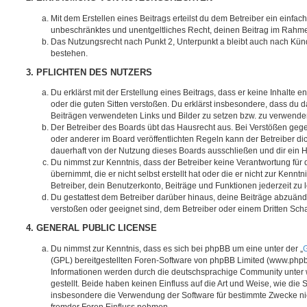
Mit dem Erstellen eines Beitrags erteilst du dem Betreiber ein einfach
unbeschränktes und unentgeltliches Recht, deinen Beitrag im Rahm
Das Nutzungsrecht nach Punkt 2, Unterpunkt a bleibt auch nach Kü
bestehen.
3. PFLICHTEN DES NUTZERS
Du erklärst mit der Erstellung eines Beitrags, dass er keine Inhalte e
oder die guten Sitten verstoßen. Du erklärst insbesondere, dass du da
Beiträgen verwendeten Links und Bilder zu setzen bzw. zu verwende
Der Betreiber des Boards übt das Hausrecht aus. Bei Verstößen g
oder anderer im Board veröffentlichten Regeln kann der Betreiber 
dauerhaft von der Nutzung dieses Boards ausschließen und dir ein H
Du nimmst zur Kenntnis, dass der Betreiber keine Verantwortung für d
übernimmt, die er nicht selbst erstellt hat oder die er nicht zur Ken
Betreiber, dein Benutzerkonto, Beiträge und Funktionen jederzeit zu 
Du gestattest dem Betreiber darüber hinaus, deine Beiträge abzuände
verstoßen oder geeignet sind, dem Betreiber oder einem Dritten Sc
4. GENERAL PUBLIC LICENSE
Du nimmst zur Kenntnis, dass es sich bei phpBB um eine unter der „
G
(GPL) bereitgestellten Foren-Software von phpBB Limited (www.php
Informationen werden durch die deutschsprachige Community unter
gestellt. Beide haben keinen Einfluss auf die Art und Weise, wie die
insbesondere die Verwendung der Software für bestimmte Zwecke nic
fremder Foren Einfluss nehmen.