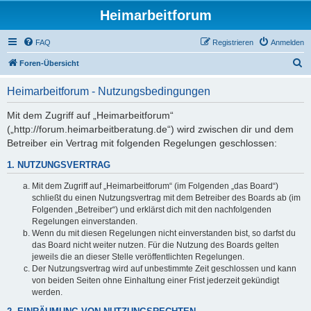
Heimarbeitforum
FAQ
Registrieren
Anmelden
S
Foren-Übersicht
u
Heimarbeitforum - Nutzungsbedingungen
c
h
Mit dem Zugriff auf „Heimarbeitforum“
(„http://forum.heimarbeitberatung.de“) wird zwischen dir und dem
e
Betreiber ein Vertrag mit folgenden Regelungen geschlossen:
1. NUTZUNGSVERTRAG
Mit dem Zugriff auf „Heimarbeitforum“ (im Folgenden „das Board“)
schließt du einen Nutzungsvertrag mit dem Betreiber des Boards ab (im
Folgenden „Betreiber“) und erklärst dich mit den nachfolgenden
Regelungen einverstanden.
Wenn du mit diesen Regelungen nicht einverstanden bist, so darfst du
das Board nicht weiter nutzen. Für die Nutzung des Boards gelten
jeweils die an dieser Stelle veröffentlichten Regelungen.
Der Nutzungsvertrag wird auf unbestimmte Zeit geschlossen und kann
von beiden Seiten ohne Einhaltung einer Frist jederzeit gekündigt
werden.