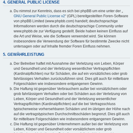
4. GENERAL PUBLIC LICENSE
Du nimmst zur Kenntnis, dass es sich bei phpBB um eine unter der „
GNU General Public License v2
“ (GPL) bereitgestellten Foren-Software
von phpBB Limited (www.phpbb.com) handelt; deutschsprachige
Informationen werden durch die deutschsprachige Community unter
www.phpbb.de zur Verfügung gestellt. Beide haben keinen Einfluss auf
die Art und Weise, wie die Software verwendet wird. Sie können
insbesondere die Verwendung der Software für bestimmte Zwecke nicht
untersagen oder auf Inhalte fremder Foren Einfluss nehmen.
5. GEWÄHRLEISTUNG
Der Betreiber haftet mit Ausnahme der Verletzung von Leben, Körper
und Gesundheit und der Verletzung wesentlicher Vertragspflichten
(Kardinalpflichten) nur für Schäden, die auf ein vorsätzliches oder grob
fahrlässiges Verhalten zurückzuführen sind. Dies gilt auch für mittelbare
Folgeschäden wie insbesondere entgangenen Gewinn.
Die Haftung ist gegenüber Verbrauchern außer bei vorsätzlichem oder
grob fahrlässigem Verhalten oder bei Schäden aus der Verletzung von
Leben, Körper und Gesundheit und der Verletzung wesentlicher
Vertragspflichten (Kardinalpflichten) auf die bei Vertragsschluss
typischerweise vorhersehbaren Schäden und im übrigen der Höhe nach
auf die vertragstypischen Durchschnittsschäden begrenzt. Dies gilt auch
für mittelbare Folgeschäden wie insbesondere entgangenen Gewinn.
Die Haftung ist gegenüber Unternehmern außer bei der Verletzung von
Leben, Körper und Gesundheit oder vorsätzlichem oder grob