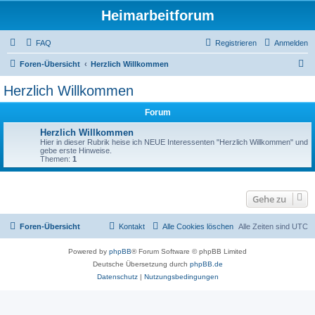
Heimarbeitforum
FAQ
Registrieren
Anmelden
S
Foren-Übersicht
Herzlich Willkommen
u
Herzlich Willkommen
c
Forum
h
e
Herzlich Willkommen
Hier in dieser Rubrik heise ich NEUE Interessenten "Herzlich Willkommen" und
gebe erste Hinweise.
Themen:
1
Gehe zu
Foren-Übersicht
Kontakt
Alle Cookies löschen
Alle Zeiten sind
UTC
Powered by
phpBB
® Forum Software © phpBB Limited
Deutsche Übersetzung durch
phpBB.de
Datenschutz
|
Nutzungsbedingungen