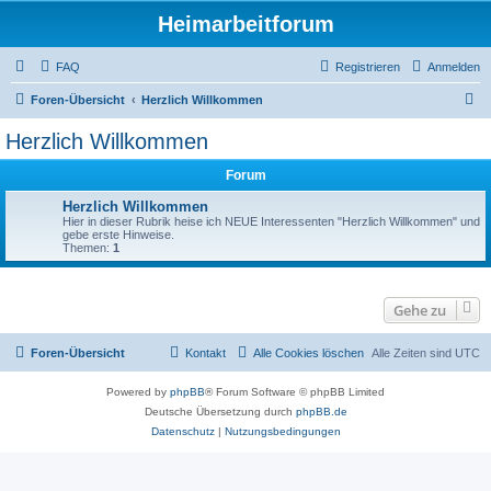
Heimarbeitforum
FAQ
Registrieren
Anmelden
S
Foren-Übersicht
Herzlich Willkommen
u
Herzlich Willkommen
c
Forum
h
e
Herzlich Willkommen
Hier in dieser Rubrik heise ich NEUE Interessenten "Herzlich Willkommen" und
gebe erste Hinweise.
Themen:
1
Gehe zu
Foren-Übersicht
Kontakt
Alle Cookies löschen
Alle Zeiten sind
UTC
Powered by
phpBB
® Forum Software © phpBB Limited
Deutsche Übersetzung durch
phpBB.de
Datenschutz
|
Nutzungsbedingungen