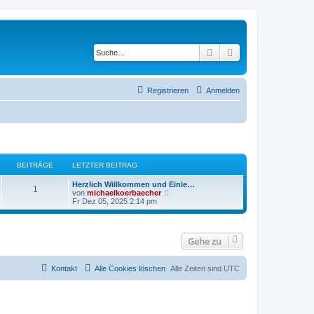
Suche
Erweiterte Suche
Registrieren
Anmelden
BEITRÄGE
LETZTER BEITRAG
Herzlich Willkommen und Einle…
1
N
von
michaelkoerbaecher
e
Fr Dez 05, 2025 2:14 pm
u
e
s
t
Gehe zu
e
r
B
e
Kontakt
Alle Cookies löschen
Alle Zeiten sind
UTC
i
t
r
a
g