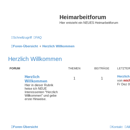
Heimarbeitforum
Hier entsteht ein NEUES Heimarbeitforum
Schnellzugriff
FAQ
Foren-Übersicht
Herzlich Willkommen
Herzlich Willkommen
FORUM
THEMEN
BEITRÄGE
LETZTER
Herzlich
Herzlic
1
1
von
mic
Willkommen
Fr Dez 0
Hier in dieser Rubrik
heise ich NEUE
Interessenten "Herzlich
Willkommen" und gebe
erste Hinweise.
Foren-Übersicht
Kontakt
Al