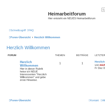
Heimarbeitforum
Hier entsteht ein NEUES Heimarbeitforum
Schnellzugriff
FAQ
Foren-Übersicht
Herzlich Willkommen
Herzlich Willkommen
FORUM
THEMEN
BEITRÄGE
LETZTER
Herzlich
Herzlic
1
1
von
mic
Willkommen
Fr Dez 0
Hier in dieser Rubrik
heise ich NEUE
Interessenten "Herzlich
Willkommen" und gebe
erste Hinweise.
Foren-Übersicht
Kontakt
Al