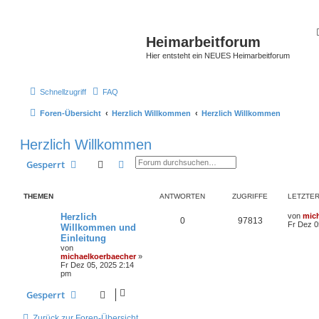
Heimarbeitforum
Hier entsteht ein NEUES Heimarbeitforum
Schnellzugriff
FAQ
Foren-Übersicht
Herzlich Willkommen
Herzlich Willkommen
Herzlich Willkommen
Suche
Erweiterte Suche
Gesperrt
THEMEN
ANTWORTEN
ZUGRIFFE
LETZTER
Herzlich
von
mic
0
97813
Fr Dez 0
Willkommen und
Einleitung
von
michaelkoerbaecher
»
Fr Dez 05, 2025 2:14
pm
Gesperrt
Zurück zur Foren-Übersicht