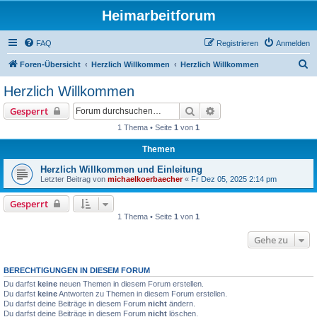
Heimarbeitforum
FAQ
Registrieren
Anmelden
S
Foren-Übersicht
Herzlich Willkommen
Herzlich Willkommen
u
Herzlich Willkommen
c
Suche
Erweiterte Suche
Gesperrt
h
1 Thema • Seite
1
von
1
e
Themen
Herzlich Willkommen und Einleitung
Letzter Beitrag von
michaelkoerbaecher
«
Fr Dez 05, 2025 2:14 pm
Gesperrt
1 Thema • Seite
1
von
1
Gehe zu
BERECHTIGUNGEN IN DIESEM FORUM
Du darfst
keine
neuen Themen in diesem Forum erstellen.
Du darfst
keine
Antworten zu Themen in diesem Forum erstellen.
Du darfst deine Beiträge in diesem Forum
nicht
ändern.
Du darfst deine Beiträge in diesem Forum
nicht
löschen.