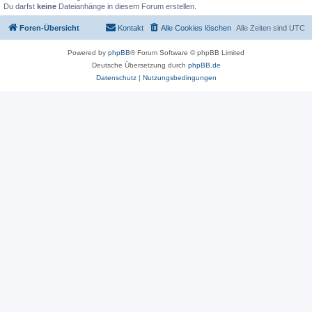
Du darfst
keine
Dateianhänge in diesem Forum erstellen.
Foren-Übersicht
Kontakt
Alle Cookies löschen
Alle Zeiten sind
UTC
Powered by
phpBB
® Forum Software © phpBB Limited
Deutsche Übersetzung durch
phpBB.de
Datenschutz
|
Nutzungsbedingungen