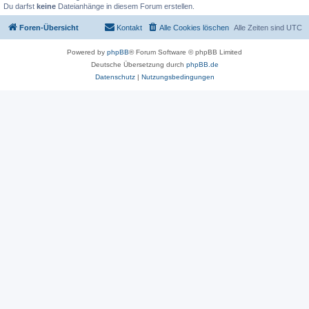
Du darfst
keine
Dateianhänge in diesem Forum erstellen.
Foren-Übersicht
Kontakt
Alle Cookies löschen
Alle Zeiten sind
UTC
Powered by
phpBB
® Forum Software © phpBB Limited
Deutsche Übersetzung durch
phpBB.de
Datenschutz
|
Nutzungsbedingungen