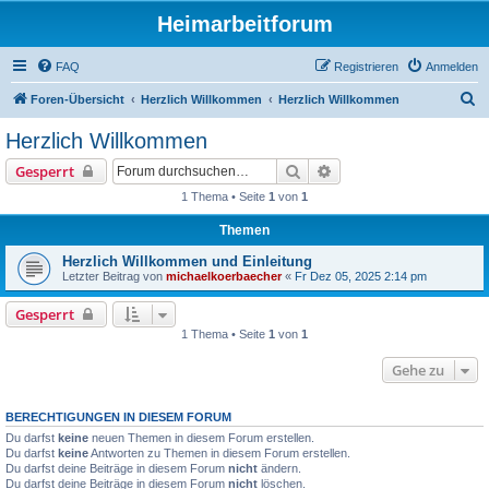
Heimarbeitforum
FAQ
Registrieren
Anmelden
S
Foren-Übersicht
Herzlich Willkommen
Herzlich Willkommen
u
Herzlich Willkommen
c
Suche
Erweiterte Suche
Gesperrt
h
1 Thema • Seite
1
von
1
e
Themen
Herzlich Willkommen und Einleitung
Letzter Beitrag von
michaelkoerbaecher
«
Fr Dez 05, 2025 2:14 pm
Gesperrt
1 Thema • Seite
1
von
1
Gehe zu
BERECHTIGUNGEN IN DIESEM FORUM
Du darfst
keine
neuen Themen in diesem Forum erstellen.
Du darfst
keine
Antworten zu Themen in diesem Forum erstellen.
Du darfst deine Beiträge in diesem Forum
nicht
ändern.
Du darfst deine Beiträge in diesem Forum
nicht
löschen.