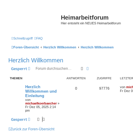
Heimarbeitforum
Hier entsteht ein NEUES Heimarbeitforum
Schnellzugriff
FAQ
Foren-Übersicht
Herzlich Willkommen
Herzlich Willkommen
Herzlich Willkommen
Suche
Erweiterte Suche
Gesperrt
THEMEN
ANTWORTEN
ZUGRIFFE
LETZTER
Herzlich
von
mic
0
97776
Willkommen und
Fr Dez 0
Einleitung
von
michaelkoerbaecher
»
Fr Dez 05, 2025 2:14
pm
Gesperrt
Zurück zur Foren-Übersicht