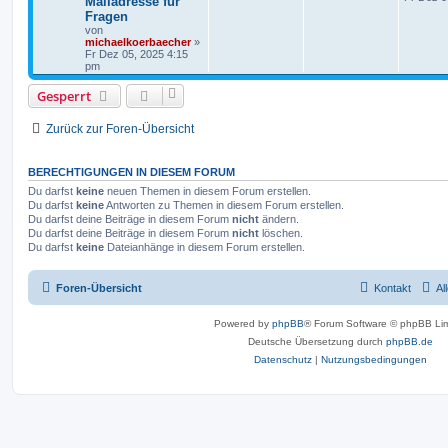
Mailadresse für
Fragen
von
michaelkoerbaecher
»
Fr Dez 05, 2025 4:15
pm
Gesperrt
Zurück zur Foren-Übersicht
BERECHTIGUNGEN IN DIESEM FORUM
Du darfst
keine
neuen Themen in diesem Forum erstellen.
Du darfst
keine
Antworten zu Themen in diesem Forum erstellen.
Du darfst deine Beiträge in diesem Forum
nicht
ändern.
Du darfst deine Beiträge in diesem Forum
nicht
löschen.
Du darfst
keine
Dateianhänge in diesem Forum erstellen.
Foren-Übersicht
Kontakt
Al
Powered by
phpBB
® Forum Software © phpBB Lim
Deutsche Übersetzung durch
phpBB.de
Datenschutz
|
Nutzungsbedingungen