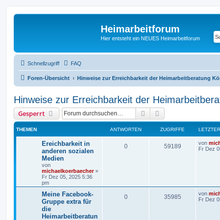
Heimarbeitforum
Hier entsteht ein NEUES Heimarbeitforum
Schnellzugriff
FAQ
Foren-Übersicht
Hinweise zur Erreichbarkeit der Heimarbeitberatung K
Hinweise zur Erreichbarkeit der Heimarbeitber
Suche
Erweiterte Suche
Gesperrt
THEMEN
ANTWORTEN
ZUGRIFFE
LETZTER
Ereichbarkeit in
von
mic
0
59189
Fr Dez 0
anderen sozialen
Medien
von
michaelkoerbaecher
»
Fr Dez 05, 2025 5:36
pm
Meine Facebook-
von
mic
0
35985
Fr Dez 0
Gruppe extra für
die
Heimarbeitberatun