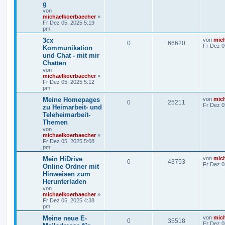
g
von
michaelkoerbaecher
»
Fr Dez 05, 2025 5:19
pm
3cx
von
mic
0
66620
Fr Dez 0
Kommunikation
und Chat - mit mir
Chatten
von
michaelkoerbaecher
»
Fr Dez 05, 2025 5:12
pm
Meine Homepages
von
mic
0
25211
Fr Dez 0
zu Heimarbeit- und
Teleheimarbeit-
Themen
von
michaelkoerbaecher
»
Fr Dez 05, 2025 5:08
pm
Mein HiDrive
von
mic
0
43753
Fr Dez 0
Online Ordner mit
Hinweisen zum
Herunterladen
von
michaelkoerbaecher
»
Fr Dez 05, 2025 4:38
pm
Meine neue E-
von
mic
0
35518
Fr Dez 0