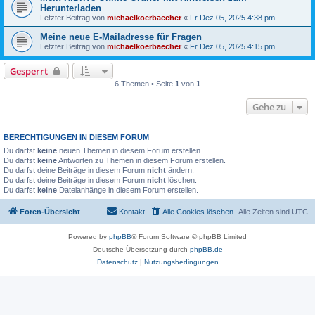
Herunterladen
Letzter Beitrag von
michaelkoerbaecher
«
Fr Dez 05, 2025 4:38 pm
Meine neue E-Mailadresse für Fragen
Letzter Beitrag von
michaelkoerbaecher
«
Fr Dez 05, 2025 4:15 pm
Gesperrt
6 Themen • Seite
1
von
1
Gehe zu
BERECHTIGUNGEN IN DIESEM FORUM
Du darfst
keine
neuen Themen in diesem Forum erstellen.
Du darfst
keine
Antworten zu Themen in diesem Forum erstellen.
Du darfst deine Beiträge in diesem Forum
nicht
ändern.
Du darfst deine Beiträge in diesem Forum
nicht
löschen.
Du darfst
keine
Dateianhänge in diesem Forum erstellen.
Foren-Übersicht
Kontakt
Alle Cookies löschen
Alle Zeiten sind
UTC
Powered by
phpBB
® Forum Software © phpBB Limited
Deutsche Übersetzung durch
phpBB.de
Datenschutz
|
Nutzungsbedingungen