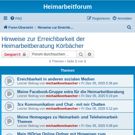
Heimarbeitforum
FAQ
Registrieren
Anmelden
S
Foren-Übersicht
Hinweise zur Erreichbarkeit der Heimarbeitberatung Körbächer
u
Hinweise zur Erreichbarkeit der
c
Heimarbeitberatung Körbächer
h
Suche
Erweiterte Suche
Gesperrt
e
6 Themen • Seite
1
von
1
Themen
Ereichbarkeit in anderen sozialen Medien
Letzter Beitrag von
michaelkoerbaecher
«
Fr Dez 05, 2025 5:36 pm
Meine Facebook-Gruppe extra für die Heimarbeitberatung
Letzter Beitrag von
michaelkoerbaecher
«
Fr Dez 05, 2025 5:19 pm
3cx Kommunikation und Chat - mit mir Chatten
Letzter Beitrag von
michaelkoerbaecher
«
Fr Dez 05, 2025 5:12 pm
Meine Homepages zu Heimarbeit- und Teleheimarbeit-
Themen
Letzter Beitrag von
michaelkoerbaecher
«
Fr Dez 05, 2025 5:08 pm
Mein HiDrive Online Ordner mit Hinweisen zum