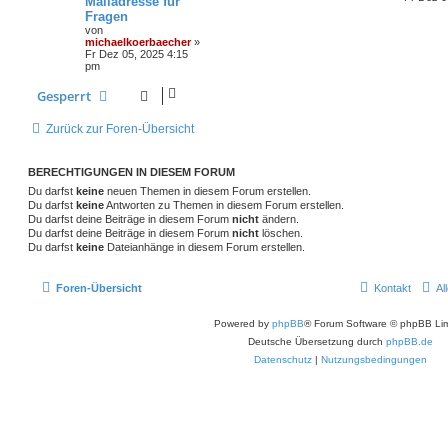
Mailadresse für
Fragen
von
michaelkoerbaecher
»
Fr Dez 05, 2025 4:15
pm
Gesperrt
Zurück zur Foren-Übersicht
BERECHTIGUNGEN IN DIESEM FORUM
Du darfst
keine
neuen Themen in diesem Forum erstellen.
Du darfst
keine
Antworten zu Themen in diesem Forum erstellen.
Du darfst deine Beiträge in diesem Forum
nicht
ändern.
Du darfst deine Beiträge in diesem Forum
nicht
löschen.
Du darfst
keine
Dateianhänge in diesem Forum erstellen.
Foren-Übersicht
Kontakt
Al
Powered by
phpBB
® Forum Software © phpBB Lim
Deutsche Übersetzung durch
phpBB.de
Datenschutz
|
Nutzungsbedingungen