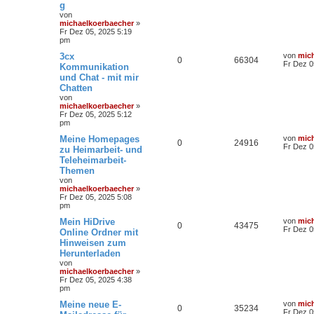
g
von
michaelkoerbaecher
»
Fr Dez 05, 2025 5:19
pm
3cx
von
mic
0
66304
Fr Dez 0
Kommunikation
und Chat - mit mir
Chatten
von
michaelkoerbaecher
»
Fr Dez 05, 2025 5:12
pm
Meine Homepages
von
mic
0
24916
Fr Dez 0
zu Heimarbeit- und
Teleheimarbeit-
Themen
von
michaelkoerbaecher
»
Fr Dez 05, 2025 5:08
pm
Mein HiDrive
von
mic
0
43475
Fr Dez 0
Online Ordner mit
Hinweisen zum
Herunterladen
von
michaelkoerbaecher
»
Fr Dez 05, 2025 4:38
pm
Meine neue E-
von
mic
0
35234
Fr Dez 0