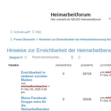
Heimarbeitforum
Hier entsteht ein NEUES Heimarbeitforum
Schnellzugriff
FAQ
Foren-Übersicht
Hinweise zur Erreichbarkeit der Heimarbeitberatung K
Hinweise zur Erreichbarkeit der Heimarbeitber
Suche
Erweiterte Suche
Gesperrt
THEMEN
ANTWORTEN
ZUGRIFFE
LETZTER
Ereichbarkeit in
von
mic
0
58728
Fr Dez 0
anderen sozialen
Medien
von
michaelkoerbaecher
»
Fr Dez 05, 2025 5:36
pm
Meine Facebook-
von
mic
0
35636
Fr Dez 0
Gruppe extra für
die
Heimarbeitberatun