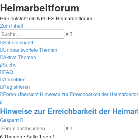
Heimarbeitforum
Hier entsteht ein NEUES Heimarbeitforum
Zum Inhalt
Erweiterte
Suche
Suche
Schnellzugriff
Unbeantwortete Themen
Aktive Themen
Suche
FAQ
Anmelden
Registrieren
Foren-Übersicht
Hinweise zur Erreichbarkeit der Heimarbeit
Suche
Hinweise zur Erreichbarkeit der Heima
Gesperrt
Erweiterte
Suche
Suche
6 Themen • Seite
1
von
1