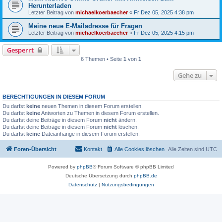
Herunterladen
Letzter Beitrag von
michaelkoerbaecher
«
Fr Dez 05, 2025 4:38 pm
Meine neue E-Mailadresse für Fragen
Letzter Beitrag von
michaelkoerbaecher
«
Fr Dez 05, 2025 4:15 pm
Gesperrt
6 Themen • Seite
1
von
1
Gehe zu
BERECHTIGUNGEN IN DIESEM FORUM
Du darfst
keine
neuen Themen in diesem Forum erstellen.
Du darfst
keine
Antworten zu Themen in diesem Forum erstellen.
Du darfst deine Beiträge in diesem Forum
nicht
ändern.
Du darfst deine Beiträge in diesem Forum
nicht
löschen.
Du darfst
keine
Dateianhänge in diesem Forum erstellen.
Foren-Übersicht
Kontakt
Alle Cookies löschen
Alle Zeiten sind
UTC
Powered by
phpBB
® Forum Software © phpBB Limited
Deutsche Übersetzung durch
phpBB.de
Datenschutz
|
Nutzungsbedingungen