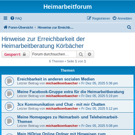
Heimarbeitforum
FAQ
Registrieren
Anmelden
S
Foren-Übersicht
Hinweise zur Erreichbarkeit der Heimarbeitberatung Körbächer
u
Hinweise zur Erreichbarkeit der
c
Heimarbeitberatung Körbächer
h
Suche
Erweiterte Suche
Gesperrt
e
6 Themen • Seite
1
von
1
Themen
Ereichbarkeit in anderen sozialen Medien
Letzter Beitrag von
michaelkoerbaecher
«
Fr Dez 05, 2025 5:36 pm
Meine Facebook-Gruppe extra für die Heimarbeitberatung
Letzter Beitrag von
michaelkoerbaecher
«
Fr Dez 05, 2025 5:19 pm
3cx Kommunikation und Chat - mit mir Chatten
Letzter Beitrag von
michaelkoerbaecher
«
Fr Dez 05, 2025 5:12 pm
Meine Homepages zu Heimarbeit- und Teleheimarbeit-
Themen
Letzter Beitrag von
michaelkoerbaecher
«
Fr Dez 05, 2025 5:08 pm
Mein HiDrive Online Ordner mit Hinweisen zum