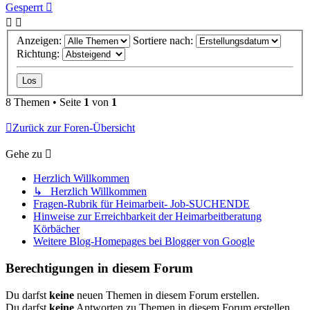
Gesperrt
Anzeigen:
Sortiere nach:
Richtung:
8 Themen • Seite
1
von
1
Zurück zur Foren-Übersicht
Gehe zu
Herzlich Willkommen
↳ Herzlich Willkommen
Fragen-Rubrik für Heimarbeit- Job-SUCHENDE
Hinweise zur Erreichbarkeit der Heimarbeitberatung
Körbächer
Weitere Blog-Homepages bei Blogger von Google
Berechtigungen in diesem Forum
Du darfst
keine
neuen Themen in diesem Forum erstellen.
Du darfst
keine
Antworten zu Themen in diesem Forum erstellen.