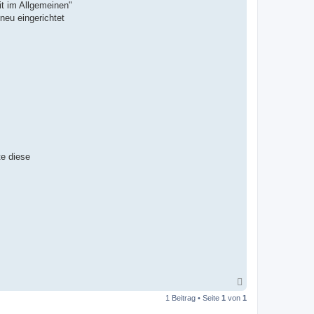
it im Allgemeinen"
neu eingerichtet
te diese
N
a
1 Beitrag • Seite
1
von
1
c
h