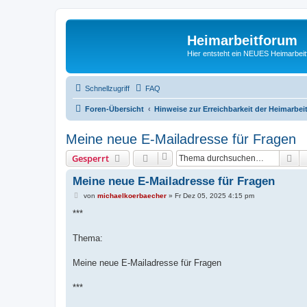
Heimarbeitforum
Hier entsteht ein NEUES Heimarbei
Schnellzugriff
FAQ
Foren-Übersicht
Hinweise zur Erreichbarkeit der Heimarbe
Meine neue E-Mailadresse für Fragen
Su
Gesperrt
Meine neue E-Mailadresse für Fragen
B
von
michaelkoerbaecher
»
Fr Dez 05, 2025 4:15 pm
e
i
***
t
r
a
Thema:
g
Meine neue E-Mailadresse für Fragen
***