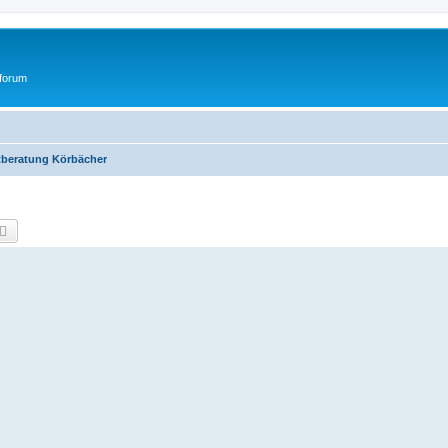
tforum
itberatung Körbächer
che
Erweiterte Suche