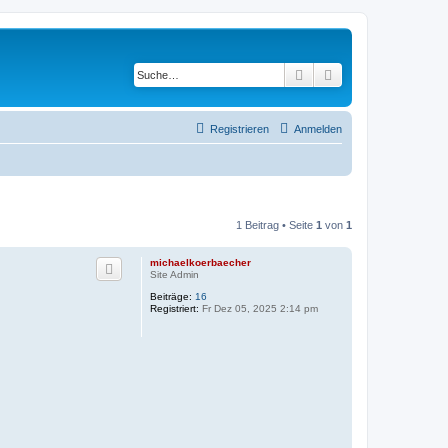
Suche
Erweiterte Suche
Registrieren
Anmelden
1 Beitrag • Seite
1
von
1
michaelkoerbaecher
Site Admin
Beiträge:
16
Registriert:
Fr Dez 05, 2025 2:14 pm