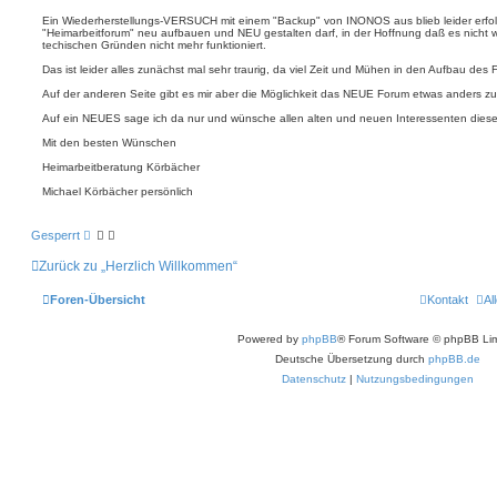
Ein Wiederherstellungs-VERSUCH mit einem "Backup" von INONOS aus blieb leider erfolgl
"Heimarbeitforum" neu aufbauen und NEU gestalten darf, in der Hoffnung daß es nicht w
techischen Gründen nicht mehr funktioniert.
Das ist leider alles zunächst mal sehr traurig, da viel Zeit und Mühen in den Aufbau des
Auf der anderen Seite gibt es mir aber die Möglichkeit das NEUE Forum etwas anders zu
Auf ein NEUES sage ich da nur und wünsche allen alten und neuen Interessenten dieses
Mit den besten Wünschen
Heimarbeitberatung Körbächer
Michael Körbächer persönlich
Gesperrt
Zurück zu „Herzlich Willkommen“
Foren-Übersicht
Kontakt
Al
Powered by
phpBB
® Forum Software © phpBB Lim
Deutsche Übersetzung durch
phpBB.de
Datenschutz
|
Nutzungsbedingungen