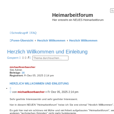
Heimarbeitforum
Hier entsteht ein NEUES Heimarbeitforum
Schnellzugriff
FAQ
Foren-Übersicht
Herzlich Willkommen
Herzlich Willkommen
Herzlich Willkommen und Einleitung
S
E
Gesperrt
u
r
c
w
h
e
michaelkoerbaecher
e
i
Site Admin
t
Beiträge:
16
e
Registriert:
Fr Dez 05, 2025 2:14 pm
r
t
HERZLICH WILLKOMMEN UND EINLEITUNG
e
S
Z
i
u
B
von
michaelkoerbaecher
»
Fr Dez 05, 2025 2:14 pm
t
c
e
i
h
i
e
Sehr geehrte Interessentin und sehr geehrter Interessent.
e
r
t
e
hier in diesem NEUEN "Heimarbeitforum" heise ich Sie erst einmal "Herzlich Willkommen".
r
n
a
Es gab hier mal ein schönes mit Mühe und viel Arbeit aufgebautes "Heimarbeitforum", 
g
anderen "technischen Gründen" nicht mehr funktionierte.