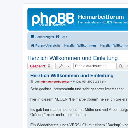
Heimarbeitforum
Hier entsteht ein NEUES Heimarbei
Schnellzugriff
FAQ
Foren-Übersicht
Herzlich Willkommen
Herzlich Willkom
Herzlich Willkommen und Einleitung
Su
Gesperrt
Herzlich Willkommen und Einleitung
B
von
michaelkoerbaecher
»
Fr Dez 05, 2025 2:14 pm
e
i
Sehr geehrte Interessentin und sehr geehrter Interessent.
t
r
a
hier in diesem NEUEN "Heimarbeitforum" heise ich Sie ers
g
Es gab hier mal ein schönes mit Mühe und viel Arbeit auf
Gründen" nicht mehr funktionierte.
Ein Wiederherstellungs-VERSUCH mit einem "Backup" von I