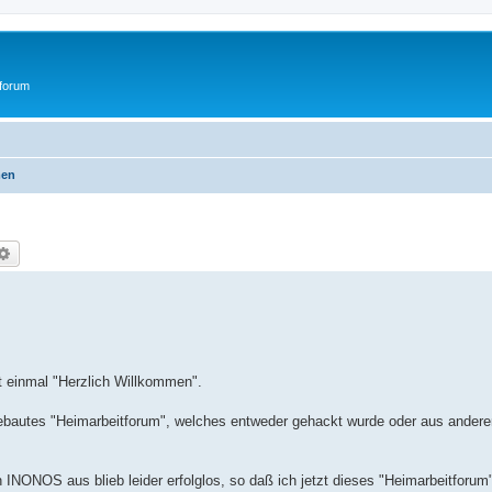
tforum
men
che
Erweiterte Suche
t einmal "Herzlich Willkommen".
gebautes "Heimarbeitforum", welches entweder gehackt wurde oder aus andere
NONOS aus blieb leider erfolglos, so daß ich jetzt dieses "Heimarbeitforum