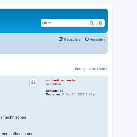
Suche
Erweiterte Suche
Registrieren
Anmelden
1 Beitrag • Seite
1
von
1
michaelkoerbaecher
Site Admin
Beiträge:
16
Registriert:
Fr Dez 05, 2025 2:14 pm
n "technischen
" neu aufbauen und