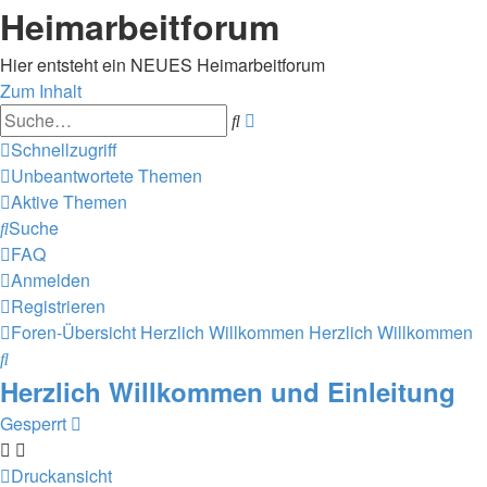
Heimarbeitforum
Hier entsteht ein NEUES Heimarbeitforum
Zum Inhalt
Erweiterte
Suche
Suche
Schnellzugriff
Unbeantwortete Themen
Aktive Themen
Suche
FAQ
Anmelden
Registrieren
Foren-Übersicht
Herzlich Willkommen
Herzlich Willkommen
Suche
Herzlich Willkommen und Einleitung
Gesperrt
Druckansicht