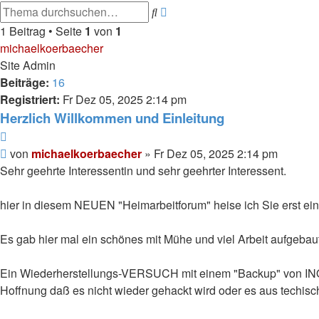
Erweiterte
Suche
Suche
1 Beitrag • Seite
1
von
1
michaelkoerbaecher
Site Admin
Beiträge:
16
Registriert:
Fr Dez 05, 2025 2:14 pm
Herzlich Willkommen und Einleitung
Zitieren
Beitrag
von
michaelkoerbaecher
»
Fr Dez 05, 2025 2:14 pm
Sehr geehrte Interessentin und sehr geehrter Interessent.
hier in diesem NEUEN "Heimarbeitforum" heise ich Sie erst ei
Es gab hier mal ein schönes mit Mühe und viel Arbeit aufgeba
Ein Wiederherstellungs-VERSUCH mit einem "Backup" von INONOS
Hoffnung daß es nicht wieder gehackt wird oder es aus techisc