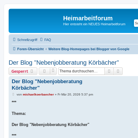
Heimarbeitforum
Hier entsteht ein NEUES Heimarbeitforum
Schnellzugriff
FAQ
Foren-Übersicht
Weitere Blog-Homepages bei Blogger von Google
Der Blog "Nebenjobberatung Körbächer"
Suche
Erweiter
Gesperrt
Der Blog "Nebenjobberatung
Körbächer"
B
von
michaelkoerbaecher
»
Fr Mär 20, 2026 5:37 pm
e
i
***
t
r
a
Thema:
g
Der Blog "Nebenjobberatung Körbächer"
***