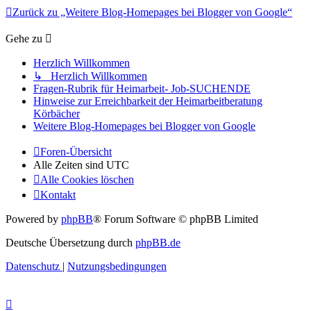
Zurück zu „Weitere Blog-Homepages bei Blogger von Google“
Gehe zu
Herzlich Willkommen
↳ Herzlich Willkommen
Fragen-Rubrik für Heimarbeit- Job-SUCHENDE
Hinweise zur Erreichbarkeit der Heimarbeitberatung
Körbächer
Weitere Blog-Homepages bei Blogger von Google
Foren-Übersicht
Alle Zeiten sind
UTC
Alle Cookies löschen
Kontakt
Powered by
phpBB
® Forum Software © phpBB Limited
Deutsche Übersetzung durch
phpBB.de
Datenschutz
|
Nutzungsbedingungen