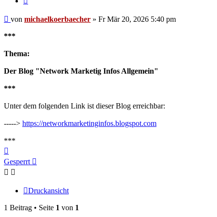
Beitrag
von
michaelkoerbaecher
»
Fr Mär 20, 2026 5:40 pm
***
Thema:
Der Blog "Network Marketig Infos Allgemein"
***
Unter dem folgenden Link ist dieser Blog erreichbar:
----->
https://networkmarketinginfos.blogspot.com
***
Nach
oben
Gesperrt
Druckansicht
1 Beitrag • Seite
1
von
1