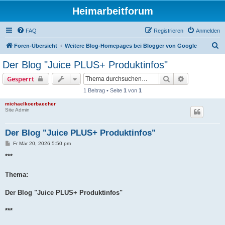
Heimarbeitforum
FAQ
Registrieren
Anmelden
S
Foren-Übersicht
Weitere Blog-Homepages bei Blogger von Google
u
Der Blog "Juice PLUS+ Produktinfos"
c
Suche
Erweiterte S
Gesperrt
h
1 Beitrag • Seite
1
von
1
e
michaelkoerbaecher
Site Admin
Der Blog "Juice PLUS+ Produktinfos"
B
Fr Mär 20, 2026 5:50 pm
e
i
***
t
r
a
Thema:
g
Der Blog "Juice PLUS+ Produktinfos"
***