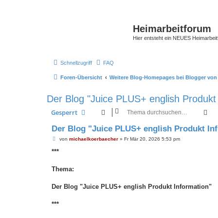
Heimarbeitforum
Hier entsteht ein NEUES Heimarbei
Schnellzugriff
FAQ
Foren-Übersicht
Weitere Blog-Homepages bei Blogger von
Der Blog "Juice PLUS+ english Produkt 
Su
Gesperrt
Der Blog "Juice PLUS+ english Produkt In
B
von
michaelkoerbaecher
»
Fr Mär 20, 2026 5:53 pm
e
i
***
t
r
a
Thema:
g
Der Blog "Juice PLUS+ english Produkt Information"
***