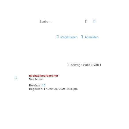
Suche
Erweiterte Suche
Registrieren
Anmelden
1 Beitrag • Seite
1
von
1
michaelkoerbaecher
Site Admin
Beiträge:
16
Registriert:
Fr Dez 05, 2025 2:14 pm