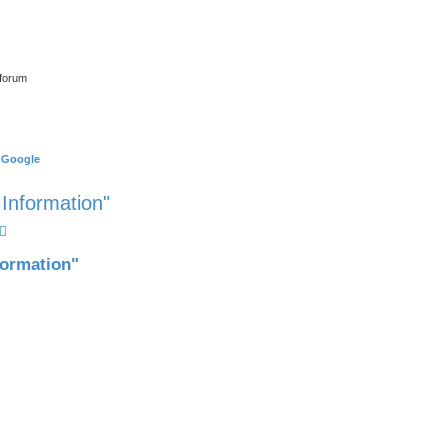
tforum
 Google
Information"
che
Erweiterte Suche
formation"