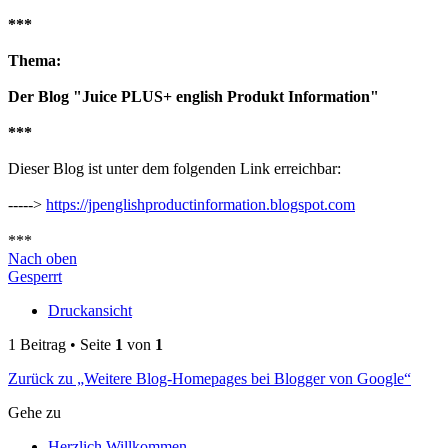
***
Thema:
Der Blog "Juice PLUS+ english Produkt Information"
***
Dieser Blog ist unter dem folgenden Link erreichbar:
----->
https://jpenglishproductinformation.blogspot.com
***
Nach oben
Gesperrt
Druckansicht
1 Beitrag • Seite
1
von
1
Zurück zu „Weitere Blog-Homepages bei Blogger von Google“
Gehe zu
Herzlich Willkommen