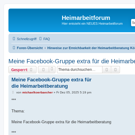
Heimarbeitforum
Hier entsteht ein NEUES Heimarbeitforum
Schnellzugriff
FAQ
Foren-Übersicht
Hinweise zur Erreichbarkeit der Heimarbeitberatung K
Meine Facebook-Gruppe extra für die Heimarbe
Suche
Erweiter
Gesperrt
Meine Facebook-Gruppe extra für
die Heimarbeitberatung
B
von
michaelkoerbaecher
»
Fr Dez 05, 2025 5:19 pm
e
i
***
t
r
a
Thema:
g
Meine Facebook-Gruppe extra für die Heimarbeitberatung
***