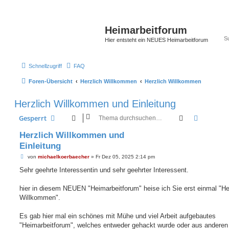
Heimarbeitforum
Hier entsteht ein NEUES Heimarbeitforum
Schnellzugriff
FAQ
Foren-Übersicht
Herzlich Willkommen
Herzlich Willkommen
Herzlich Willkommen und Einleitung
Suche
Erweiter
Gesperrt
Herzlich Willkommen und
Einleitung
B
von
michaelkoerbaecher
»
Fr Dez 05, 2025 2:14 pm
e
i
Sehr geehrte Interessentin und sehr geehrter Interessent.
t
r
a
hier in diesem NEUEN "Heimarbeitforum" heise ich Sie erst einmal "He
g
Willkommen".
Es gab hier mal ein schönes mit Mühe und viel Arbeit aufgebautes
"Heimarbeitforum", welches entweder gehackt wurde oder aus anderen