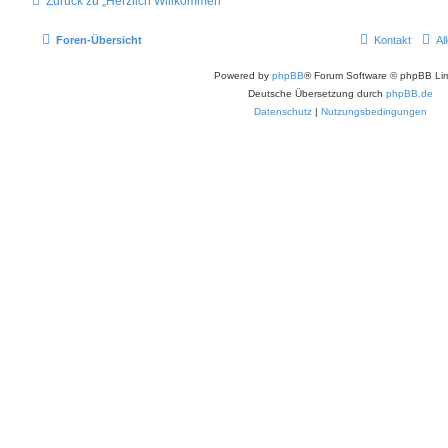
Zurück zu „Herzlich Willkommen“
Foren-Übersicht
Kontakt
Al
Powered by
phpBB
® Forum Software © phpBB Lim
Deutsche Übersetzung durch
phpBB.de
Datenschutz
|
Nutzungsbedingungen